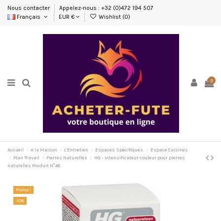
Nous contacter
Appelez-nous : +32 (0)472 194 507
Français
EUR €
Wishlist (
0
)
0
Accueil
A la Maison
L'Entretien
Espaces Spécifiques
Espace Cuisines
Plan Travail
Pierres Naturelles
HG - Intensificateur couleur pour pierres
naturelles Produit N°48
Promo !
-10%