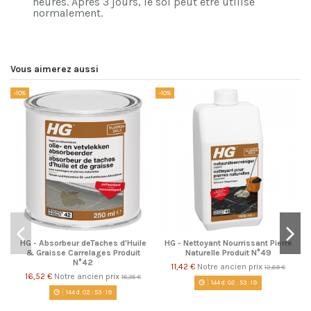
heures. Après 3 jours, le sol peut être utilisé
normalement.
Vous aimerez aussi
-10%
-10%
-1
HG - Absorbeur deTaches d'Huile
HG - Nettoyant Nourrissant Pierre
& Graisse Carrelages Produit
Naturelle Produit N°49
N°42
11,42 €
Notre ancien prix
12,69 €
16,52 €
Notre ancien prix
18,35 €
144
d.
02
:
53
:
19
144
d.
02
:
53
:
19