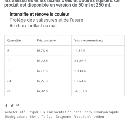
les salissures et les taches d’eau et d’autres liquides. Ce
produit est disponible en version de 50 ml et 250 ml.
Intensifie et rénove la couleur
Protège des salissures et de l’usure
Au choix: brillant ou mat
Quantité
Prix unitaire
Vous économisez
6
16,70 €
14,32 €
12
16,23 €
34,36 €
18
15,75 €
60,13 €
24
15,27 €
91,63 €
30
14,32 €
143,18 €
Acheter-Futé
Paypal
HG
Paiements Sécurisés
Riem
Livraison rapide
Biodégradable
Mollie
ForEver
Droguerie
Produits d'entretien