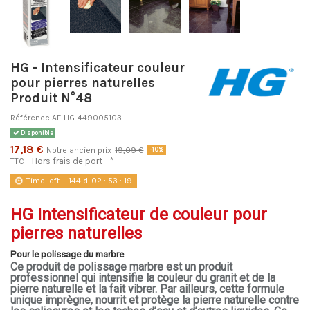
HG - Intensificateur couleur
pour pierres naturelles
Produit N°48
Référence
AF-HG-449005103
Disponible
17,18 €
Notre ancien prix
19,09 €
-10%
Hors frais de port
*
TTC
Time left
144
d.
02
:
53
:
19
HG intensificateur de couleur pour
pierres naturelles
Pour le polissage du marbre
Ce produit de polissage marbre est un produit
professionnel qui intensifie la couleur du granit et de la
pierre naturelle et la fait vibrer. Par ailleurs, cette formule
unique imprègne, nourrit et protège la pierre naturelle contre