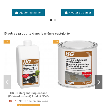
Ajouter au panier
Ajouter au panier
15 autres produits dans la même catégorie :
-10%
-10%
-1
HG - Détergent Surpuissant
(Enlève-Lustrant) Produit N°40
10,07 €
Notre ancien prix
11,19 €