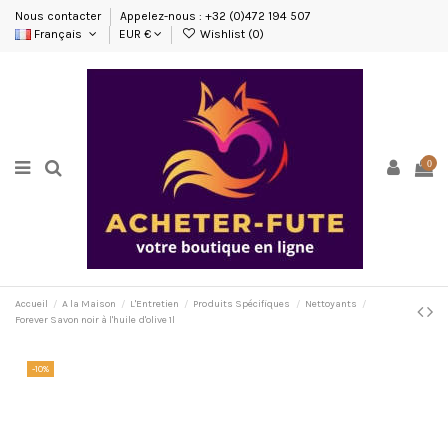
Nous contacter
Appelez-nous : +32 (0)472 194 507
Français
EUR €
Wishlist (
0
)
0
Accueil
A la Maison
L'Entretien
Produits Spécifiques
Nettoyants
Forever Savon noir à l'huile d'olive 1l
-10%