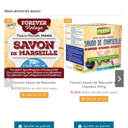
Vous aimerez aussi
-10%
-10%
-1
Forever Savon de Marseille
Forever Savon de Marseille en
Copeaux 500g
8,01 €
Notre ancien prix
8,90 €
8,28 €
Notre ancien prix
9,20 €
144
d.
04
:
29
:
25
144
d.
04
:
29
:
25
Ajouter au panier
Ajouter au panier