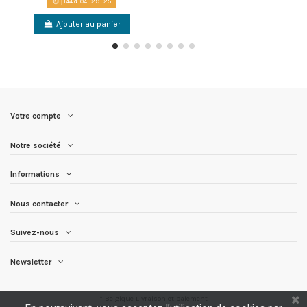
144
d.
04
:
29
:
25
Ajouter au panier
Votre compte
Notre société
Informations
Nous contacter
Suivez-nous
Newsletter
* Belgique
Livraison et paiement