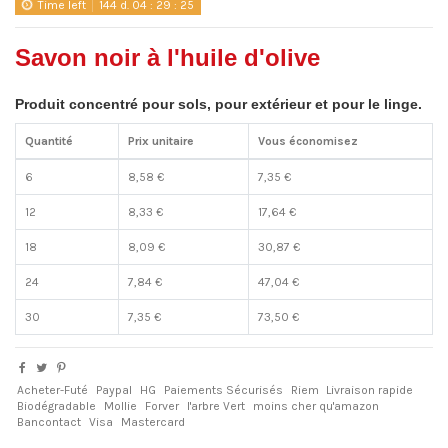
Time left
144
d.
04
:
29
:
25
Savon noir à l'huile d'olive
Produit concentré p
our sols, pour extérieur et pour le linge.
Quantité
Prix unitaire
Vous économisez
6
8,58 €
7,35 €
12
8,33 €
17,64 €
18
8,09 €
30,87 €
24
7,84 €
47,04 €
30
7,35 €
73,50 €
Acheter-Futé
Paypal
HG
Paiements Sécurisés
Riem
Livraison rapide
Biodégradable
Mollie
Forver
l'arbre Vert
moins cher qu'amazon
Bancontact
Visa
Mastercard