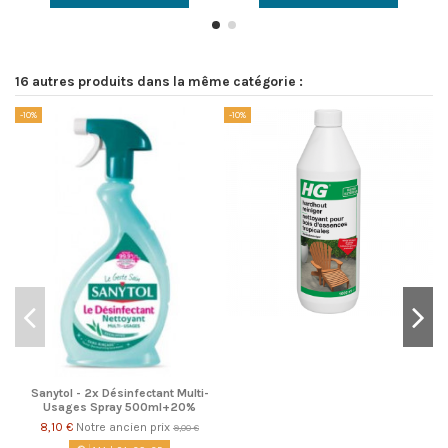
16 autres produits dans la même catégorie :
-10%
-10%
-1
Sanytol - 2x Désinfectant Multi-
Usages Spray 500ml+20%
8,10 €
Notre ancien prix
9,00 €