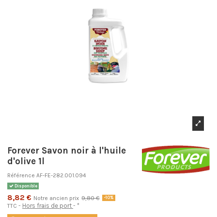
Forever Savon noir à l'huile
d'olive 1l
Référence
AF-FE-282.001.094
Disponible
8,82 €
Notre ancien prix
9,80 €
-10%
Hors frais de port
*
TTC