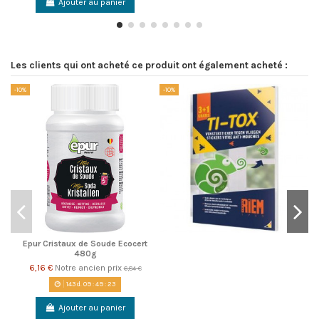
Ajouter au panier
Les clients qui ont acheté ce produit ont également acheté :
-10%
-10%
-1
Epur Cristaux de Soude Ecocert
480g
6,16 €
Notre ancien prix
6,84 €
143
d.
09
:
49
:
23
Ajouter au panier