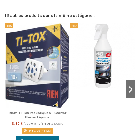
16 autres produits dans la même catégorie :
-10%
-10%
-1
Riem Ti-Tox Moustiques - Starter
Flacon Liquide
9,23 €
Notre ancien prix
10,26 €
143
d.
09
:
49
:
23