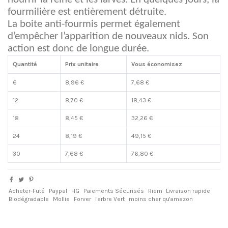
fourmilière est entièrement détruite.
La boite anti-fourmis permet également
d’empêcher l’apparition de nouveaux nids. Son
action est donc de longue durée.
Quantité
Prix unitaire
Vous économisez
6
8,96 €
7,68 €
12
8,70 €
18,43 €
18
8,45 €
32,26 €
24
8,19 €
49,15 €
30
7,68 €
76,80 €
Acheter-Futé
Paypal
HG
Paiements Sécurisés
Riem
Livraison rapide
Biodégradable
Mollie
Forver
l'arbre Vert
moins cher qu'amazon