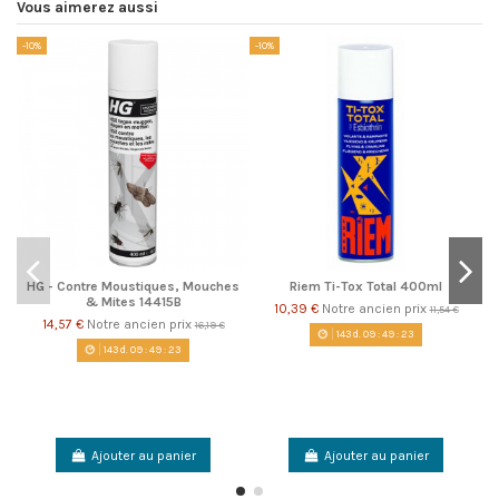
Vous aimerez aussi
-10%
-10%
-1
HG - Contre Moustiques, Mouches
Riem Ti-Tox Total 400ml
& Mites 14415B
10,39 €
Notre ancien prix
11,54 €
14,57 €
Notre ancien prix
16,19 €
143
d.
09
:
49
:
23
143
d.
09
:
49
:
23
Ajouter au panier
Ajouter au panier