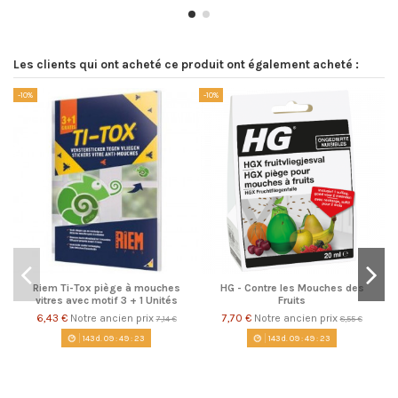
Les clients qui ont acheté ce produit ont également acheté :
-10%
-10%
-1
Riem Ti-Tox piège à mouches
HG - Contre les Mouches des
vitres avec motif 3 + 1 Unités
Fruits
6,43 €
Notre ancien prix
7,70 €
Notre ancien prix
7,14 €
8,55 €
143
d.
09
:
49
:
23
143
d.
09
:
49
:
23