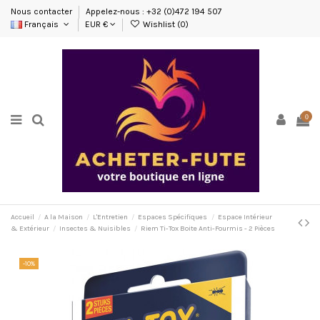
Nous contacter
Appelez-nous : +32 (0)472 194 507
Français
EUR €
Wishlist (
0
)
0
Accueil
A la Maison
L'Entretien
Espaces Spécifiques
Espace Intérieur
& Extérieur
Insectes & Nuisibles
Riem Ti-Tox Boite Anti-Fourmis - 2 Pièces
-10%