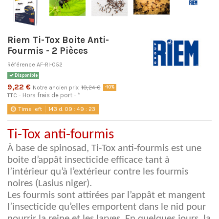
Riem Ti-Tox Boite Anti-
Fourmis - 2 Pièces
Référence
AF-RI-052
Disponible
9,22 €
Notre ancien prix
10,24 €
-10%
Hors frais de port
*
TTC
Time left
143
d.
09
:
49
:
23
Ti-Tox anti-fourmis
À base de spinosad, Ti-Tox anti-fourmis est une
boite d’appât insecticide efficace tant à
l’intérieur qu’à l’extérieur contre les fourmis
noires (Lasius niger).
Les fourmis sont attirées par l’appât et mangent
l’insecticide qu’elles emportent dans le nid pour
nourrir la reine et les larves. En quelques jours, la