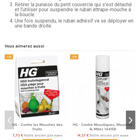
Retirer la punaise du petit couvercle qui s’est détaché
et l’utiliser pour suspendre le ruban attrape-mouche à
la boucle.
Une fois suspendu, le ruban adhésif va se déployer en
une bande droite.
Vous aimerez aussi
-10%
-10%
-1
HG - Contre les Mouches des
HG - Contre Moustiques, Mouches
Fruits
& Mites 14415B
7,70 €
Notre ancien prix
14,57 €
Notre ancien prix
8,55 €
16,19 €