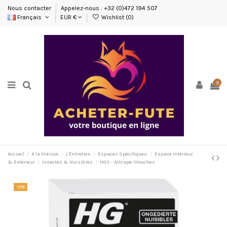
Nous contacter
Appelez-nous : +32 (0)472 194 507
Français
EUR €
Wishlist (
0
)
0
Accueil
A la Maison
L'Entretien
Espaces Spécifiques
Espace Intérieur
& Extérieur
Insectes & Nuisibles
HGX - Attrape-Mouches
-10%