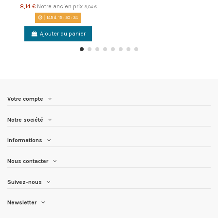
8,14 €
Notre ancien prix
9,04 €
145
d.
15
:
50
:
34
Ajouter au panier
Votre compte
Notre société
Informations
Nous contacter
Suivez-nous
Newsletter