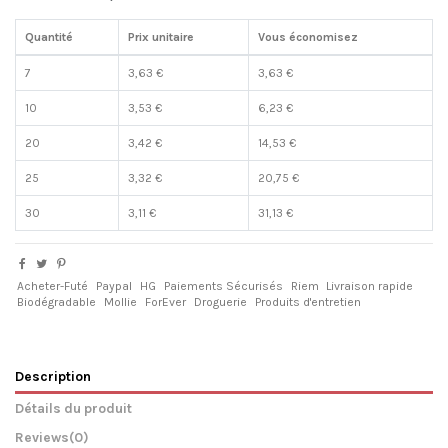
Quantité
Prix unitaire
Vous économisez
7
3,63 €
3,63 €
10
3,53 €
6,23 €
20
3,42 €
14,53 €
25
3,32 €
20,75 €
30
3,11 €
31,13 €
Acheter-Futé
Paypal
HG
Paiements Sécurisés
Riem
Livraison rapide
Biodégradable
Mollie
ForEver
Droguerie
Produits d'entretien
Description
Détails du produit
Reviews
(0)