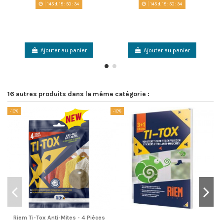
145
d.
15
:
50
:
34
145
d.
15
:
50
:
34
Ajouter au panier
Ajouter au panier
16 autres produits dans la même catégorie :
-10%
-10%
-1
Riem Ti-Tox Anti-Mites - 4 Pièces