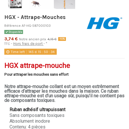
HGX - Attrape-Mouches
Référence
AF-HG-587000103
Disponible
3,74 €
Notre ancien prix
4,15 €
-10%
Hors frais de port
*
TTC
Time left
145
d.
15
:
50
:
34
HGX attrape-mouche
Pour attraper les mouches sans effort
Notre attrape-mouche collant est un moyen extrêmement
efficace d’attraper les mouches dans la maison. Ce ruban
attrape-mouche est d’un usage sûr, puisqu’il ne contient pas
de composants toxiques.
Ruban adhésif ultrapuissant
Sans composants toxiques
Absolument inodore
Contenu: 4 pièces