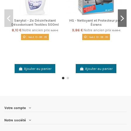
Sanytol - 2x Désinfectant
HG - Nettoyant et Protecteur pour
Désodorisant Textiles 500ml
Écrans
8,10 €
Notre ancien prix
9,86 €
Notre ancien prix
9,00 €
10,95 €
144
d.
10
:
08
:
35
144
d.
10
:
08
:
35
Ajouter au panier
Ajouter au panier
Votre compte
Notre société