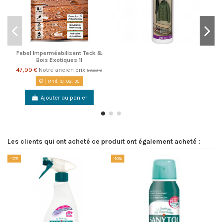
Fabel Imperméabilisant Teck &
Bois Exotiques 1l
47,99 €
Notre ancien prix
53,32 €
144
d.
10
:
08
:
35
Ajouter au panier
Les clients qui ont acheté ce produit ont également acheté :
-10%
-10%
-1