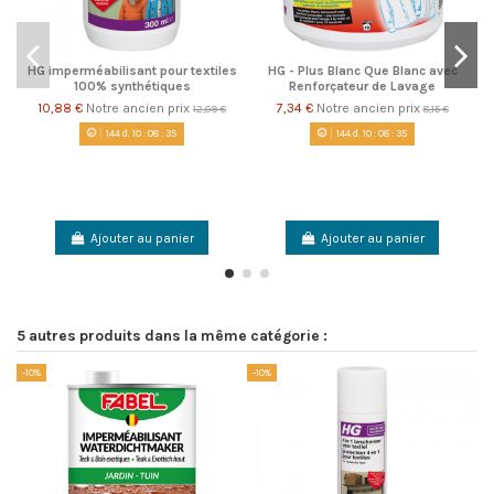
HG imperméabilisant pour textiles
HG - Plus Blanc Que Blanc avec
100% synthétiques
Renforçateur de Lavage
10,88 €
Notre ancien prix
7,34 €
Notre ancien prix
12,09 €
8,15 €
144
d.
10
:
08
:
35
144
d.
10
:
08
:
35
Ajouter au panier
Ajouter au panier
5 autres produits dans la même catégorie :
-10%
-10%
-1