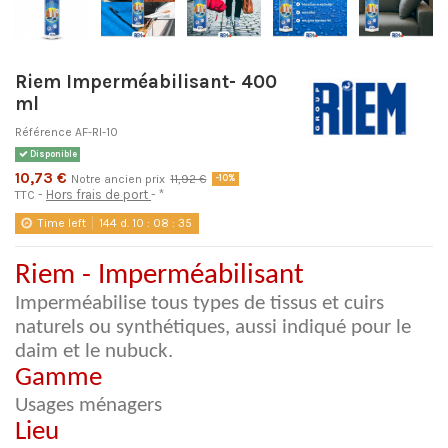
Riem Imperméabilisant- 400
ml
Référence
AF-RI-10
Disponible
10,73 €
Notre ancien prix
11,92 €
-10%
Hors frais de port
*
TTC
Time left
144
d.
10
:
08
:
35
Riem - Imperméabilisant
Imperméabilise tous types de tissus et cuirs
naturels ou synthétiques, aussi indiqué pour le
daim et le nubuck.
Gamme
Usages ménagers
Lieu