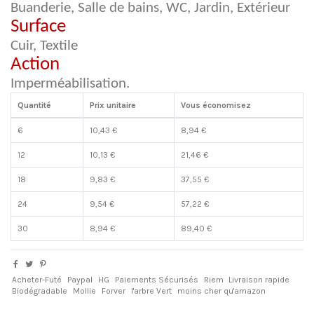
Buanderie, Salle de bains, WC, Jardin, Extérieur
Surface
Cuir, Textile
Action
Imperméabilisation.
Quantité
Prix unitaire
Vous économisez
6
10,43 €
8,94 €
12
10,13 €
21,46 €
18
9,83 €
37,55 €
24
9,54 €
57,22 €
30
8,94 €
89,40 €
Acheter-Futé
Paypal
HG
Paiements Sécurisés
Riem
Livraison rapide
Biodégradable
Mollie
Forver
l'arbre Vert
moins cher qu'amazon