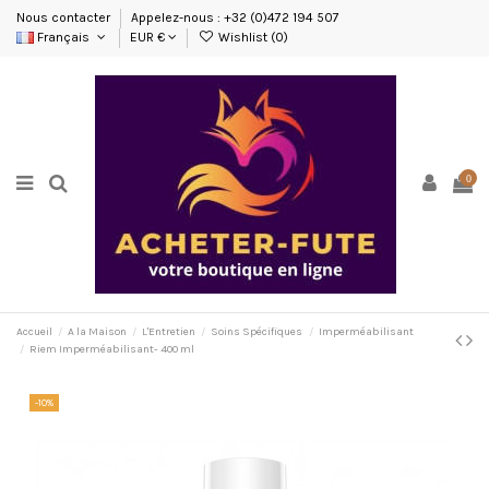
Nous contacter
Appelez-nous : +32 (0)472 194 507
Français
EUR €
Wishlist (
0
)
0
Accueil
A la Maison
L'Entretien
Soins Spécifiques
Imperméabilisant
Riem Imperméabilisant- 400 ml
-10%