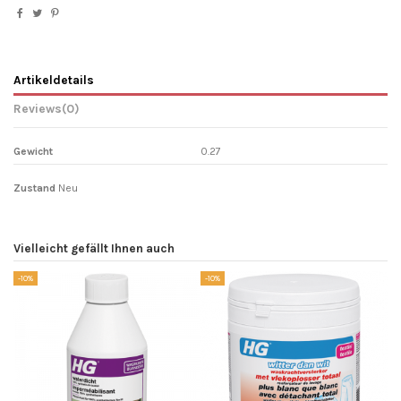
Artikeldetails
Reviews
(0)
Gewicht
0.27
Zustand
Neu
Vielleicht gefällt Ihnen auch
-10%
-10%
-1