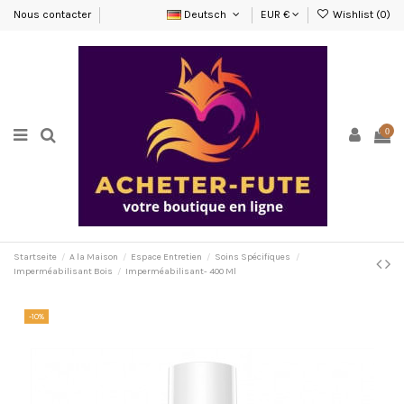
Nous contacter
Deutsch
EUR €
Wishlist (
0
)
0
Startseite
A la Maison
Espace Entretien
Soins Spécifiques
Imperméabilisant Bois
Imperméabilisant- 400 Ml
-10%