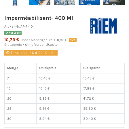
Imperméabilisant- 400 Ml
Artikel-Nr.
AF-RI-10
Auf Lager
10,73 €
Unser bisheriger Preis
11,92 €
-10%
ohne Versandkosten
Bruttopreis
Time left
146
d.
02
:
01
:
04
Menge
Stückpreis
Sie sparen
7
10,43 €
10,43 €
10
10,13 €
17,88 €
20
9,83 €
41,72 €
25
9,54 €
59,60 €
30
8,94 €
89,40 €