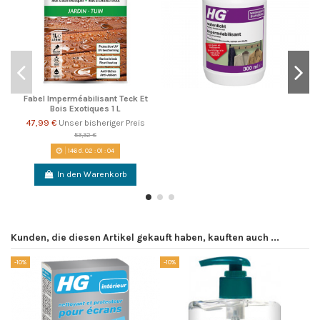
Fabel Imperméabilisant Teck Et
Bois Exotiques 1 L
47,99 €
Unser bisheriger Preis
53,32 €
146
d.
02
:
01
:
04
In den Warenkorb
Kunden, die diesen Artikel gekauft haben, kauften auch ...
-10%
-10%
-1