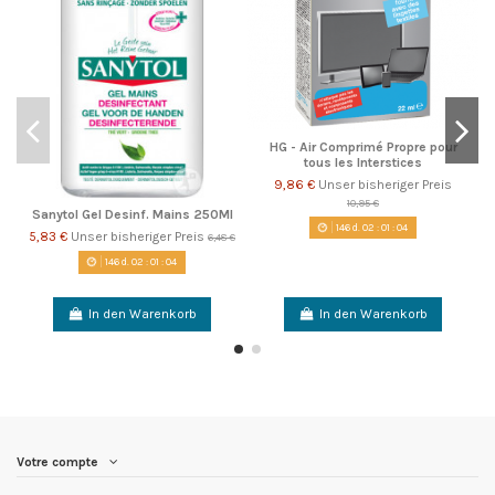
HG - Air Comprimé Propre pour
tous les Interstices
9,86 €
Unser bisheriger Preis
10,95 €
Sanytol Gel Desinf. Mains 250Ml
146
d.
02
:
01
:
04
5,83 €
Unser bisheriger Preis
6,48 €
146
d.
02
:
01
:
04
In den Warenkorb
In den Warenkorb
Votre compte