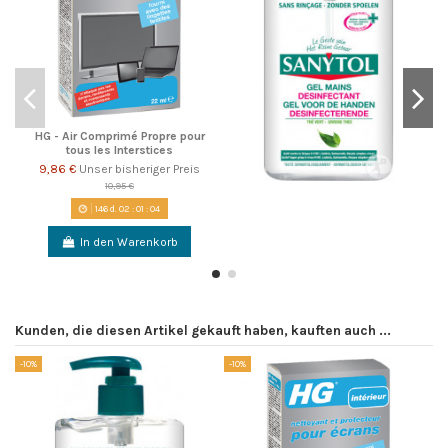
HG - Air Comprimé Propre pour
tous les Interstices
9,86 €
Unser bisheriger Preis
10,95 €
146
d.
02
:
01
:
04
In den Warenkorb
Kunden, die diesen Artikel gekauft haben, kauften auch ...
-10%
-10%
-1