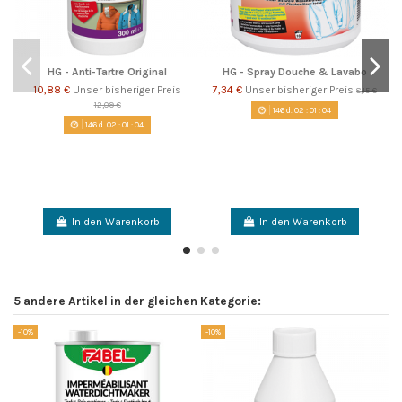
HG - Anti-Tartre Original
HG - Spray Douche & Lavabo
10,88 €
Unser bisheriger Preis
7,34 €
Unser bisheriger Preis
8,15 €
12,09 €
146
d.
02
:
01
:
04
146
d.
02
:
01
:
04
In den Warenkorb
In den Warenkorb
5 andere Artikel in der gleichen Kategorie:
-10%
-10%
-1