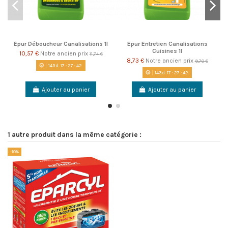
Epur Déboucheur Canalisations 1l
Epur Entretien Canalisations
Cuisines 1l
10,57 €
Notre ancien prix
11,74 €
8,73 €
Notre ancien prix
9,70 €
143
d.
17
:
27
:
42
143
d.
17
:
27
:
42
Ajouter au panier
Ajouter au panier
1 autre produit dans la même catégorie :
-10%