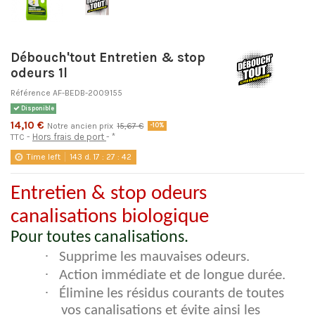
Débouch'tout Entretien & stop
odeurs 1l
Référence
AF-BEDB-2009155
Disponible
14,10 €
Notre ancien prix
15,67 €
-10%
Hors frais de port
*
TTC
Time left
143
d.
17
:
27
:
42
Entretien & stop odeurs
canalisations biologique
Pour toutes canalisations.
·
Supprime les mauvaises odeurs.
·
Action immédiate et de longue durée.
·
Élimine les résidus courants de toutes
vos canalisations et évite ainsi les