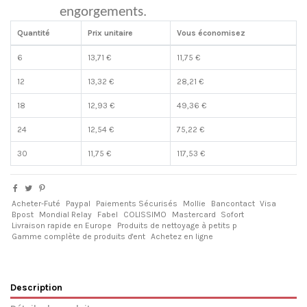
engorgements.
Quantité
Prix unitaire
Vous économisez
6
13,71 €
11,75 €
12
13,32 €
28,21 €
18
12,93 €
49,36 €
24
12,54 €
75,22 €
30
11,75 €
117,53 €
Acheter-Futé
Paypal
Paiements Sécurisés
Mollie
Bancontact
Visa
Bpost
Mondial Relay
Fabel
COLISSIMO
Mastercard
Sofort
Livraison rapide en Europe
Produits de nettoyage à petits p
Gamme complète de produits d'ent
Achetez en ligne
Description