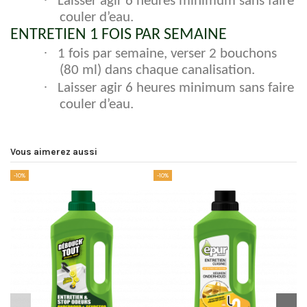
·
Laisser agir 6 heures minimum sans faire
couler d’eau.
ENTRETIEN 1 FOIS PAR SEMAINE
·
1 fois par semaine, verser 2 bouchons
(80 ml) dans chaque canalisation.
·
Laisser agir 6 heures minimum sans faire
couler d’eau.
Vous aimerez aussi
-10%
-10%
-1