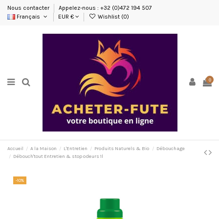
Nous contacter
Appelez-nous : +32 (0)472 194 507
Français
EUR €
Wishlist (
0
)
0
Accueil
A la Maison
L'Entretien
Produits Naturels & Bio
Débouchage
Débouch'tout Entretien & stop odeurs 1l
-10%