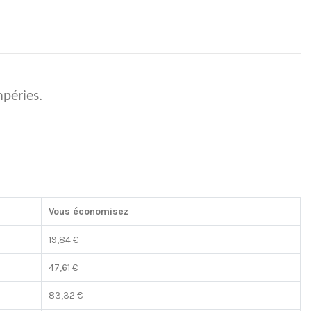
mpéries.
Vous économisez
19,84 €
47,61 €
83,32 €