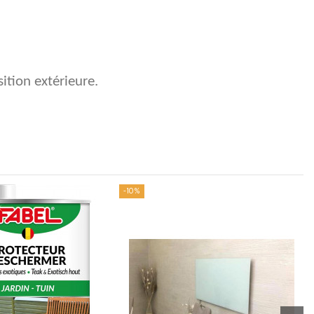
ition extérieure.
-10%
-