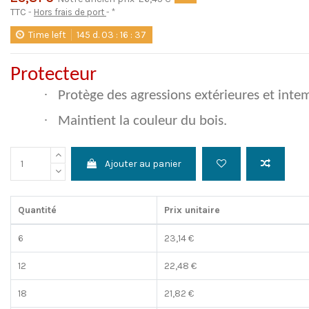
TTC
Hors frais de port
*
Time left
145
d.
03
:
16
:
36
Protecteur
·
Protège des agressions extérieures et inte
·
Maintient la couleur du bois.
Ajouter au panier
Quantité
Prix unitaire
6
23,14 €
12
22,48 €
18
21,82 €