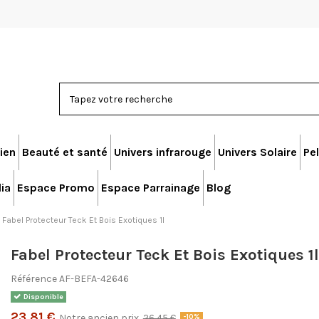
ien
Beauté et santé
Univers infrarouge
Univers Solaire
Pel
ia
Espace Promo
Espace Parrainage
Blog
Fabel Protecteur Teck Et Bois Exotiques 1l
Fabel Protecteur Teck Et Bois Exotiques 1l
Référence
AF-BEFA-42646
Disponible
23,81 €
Notre ancien prix
26,45 €
-10%