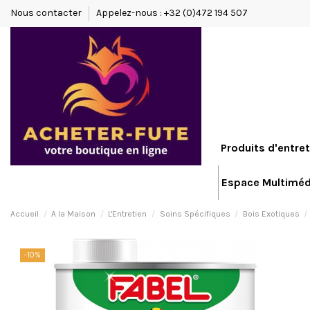
Nous contacter
Appelez-nous : +32 (0)472 194 507
Produits d'entret
Espace Multiméd
Accueil
A la Maison
L'Entretien
Soins Spécifiques
Bois Exotiques
-10%