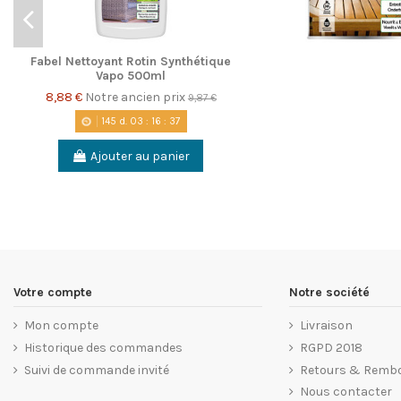
Fabel Nettoyant Rotin Synthétique
Vapo 500ml
8,88 €
Notre ancien prix
9,87 €
145
d.
03
:
16
:
36
Ajouter au panier
Votre compte
Notre société
Mon compte
Livraison
Historique des commandes
RGPD 2018
Suivi de commande invité
Retours & Remb
Nous contacter