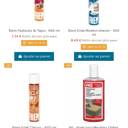
Riem Fauteuils & Tapis- 400 ml
Riem Eclat Modern Interior - 300
ml
7,54 €
Notre ancien prix
8,38 €
8,49 €
Notre ancien prix
9,44 €
146
d.
14
:
14
:
13
146
d.
14
:
14
:
13
Ajouter au panier
Ajouter au panier
-10%
-10%
Riem Eclat Classic - 600 ml
HG - Huile pour Meubles Chêne.