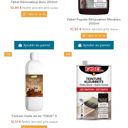
Fabel Rénovateur Bois 250ml
10,94 €
Notre ancien prix
12,15 €
146
d.
14
:
14
:
13
Fabel Popote Rénovation Meubles
200ml
10,95 €
Notre ancien prix
12,17 €
146
d.
14
:
14
:
13
Ajouter au panier
Ajouter au panier
-10%
-10%
Forever Huile de lin "CRUE" 1l
12,51 €
Notre ancien prix
13,90 €