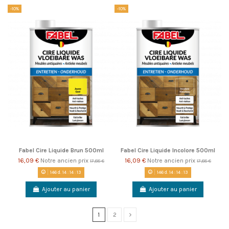
-10%
-10%
Fabel Cire Liquide Brun 500ml
Fabel Cire Liquide Incolore 500ml
16,09 €
Notre ancien prix
16,09 €
Notre ancien prix
17,88 €
17,88 €
146
d.
14
:
14
:
13
146
d.
14
:
14
:
13
Ajouter au panier
Ajouter au panier
1
2