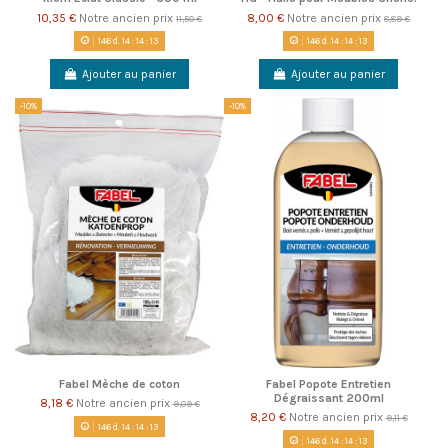
10,35 €
Notre ancien prix
8,00 €
Notre ancien prix
11,50 €
8,89 €
146
d.
14
:
14
:
13
146
d.
14
:
14
:
13
Ajouter au panier
Ajouter au panier
-10%
-10%
Fabel Mèche de coton
Fabel Popote Entretien
Dégraissant 200ml
8,18 €
Notre ancien prix
9,09 €
8,20 €
Notre ancien prix
9,11 €
146
d.
14
:
14
:
13
146
d.
14
:
14
:
13