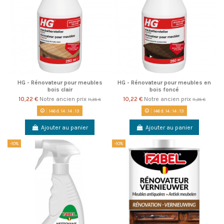
HG - Rénovateur pour meubles
HG - Rénovateur pour meubles en
bois clair
bois foncé
10,22 €
Notre ancien prix
10,22 €
Notre ancien prix
11,35 €
11,35 €
146
d.
14
:
14
:
13
146
d.
14
:
14
:
13
Ajouter au panier
Ajouter au panier
-10%
-10%