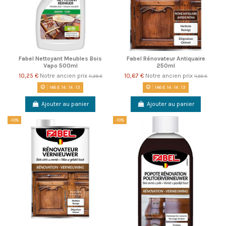
Fabel Nettoyant Meubles Bois
Fabel Rénovateur Antiquaire
Vapo 500ml
250ml
10,25 €
Notre ancien prix
10,67 €
Notre ancien prix
11,39 €
11,85 €
146
d.
14
:
14
:
13
146
d.
14
:
14
:
13
Ajouter au panier
Ajouter au panier
-10%
-10%