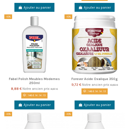
Ajouter au panier
Ajouter au panier
-10%
-10%
Fabel Polish Meubles Modernes
Forever Acide Oxalique 350g
250ml
9,72 €
Notre ancien prix
10,80 €
8,88 €
Notre ancien prix
9,87 €
146
d.
14
:
14
:
13
146
d.
14
:
14
:
13
Ajouter au panier
Ajouter au panier
-10%
-10%