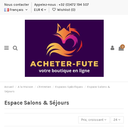
Nous contacter
Appelez-nous : +32 (0)472 194 507
Français
EUR €
Wishlist (
0
)
0
Accueil
A la Maison
L'Entretien
Espaces Spécifiques
Espace Salons &
Séjours
Espace Salons & Séjours
Prix, croissant
24