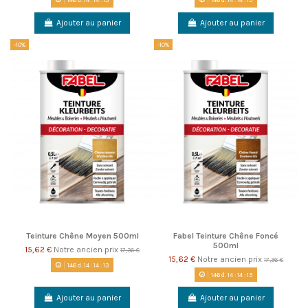
Ajouter au panier
Ajouter au panier
-10%
-10%
Teinture Chêne Moyen 500ml
Fabel Teinture Chêne Foncé
500ml
15,62 €
Notre ancien prix
17,36 €
15,62 €
Notre ancien prix
17,36 €
146
d.
14
:
14
:
13
146
d.
14
:
14
:
13
Ajouter au panier
Ajouter au panier