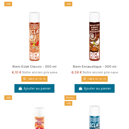
-10%
-10%
Riem Eclat Classic - 300 ml
Riem Encaustique - 300 ml
6,10 €
Notre ancien prix
6,59 €
Notre ancien prix
6,78 €
7,32 €
146
d.
14
:
14
:
13
146
d.
14
:
14
:
13
Ajouter au panier
Ajouter au panier
-10%
Promo !
-10%