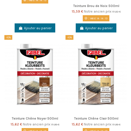
146
d.
14
:
14
:
13
Teinture Brou de Noix 500ml
15,59 €
Notre ancien prix
17,32 €
146
d.
14
:
14
:
13
Ajouter au panier
Ajouter au panier
-10%
-10%
Teinture Chêne Noyer 500ml
Teinture Chêne Clair 500ml
15,62 €
Notre ancien prix
15,62 €
Notre ancien prix
17,36 €
17,36 €
146
d.
14
:
14
:
13
146
d.
14
:
14
:
13