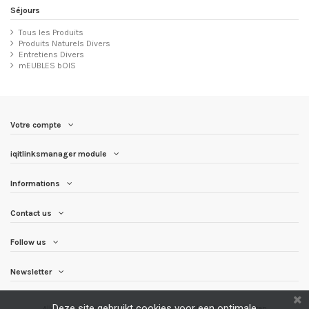
Séjours
Tous les Produits
Produits Naturels Divers
Entretiens Divers
mEUBLES bOIS
Votre compte
iqitlinksmanager module
Informations
Contact us
Follow us
Newsletter
Deze site gebruikt cookies voor een optimale
Alle getoonde prijzen zijn inclusief btw en
exclusief verzendkosten