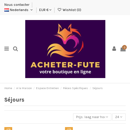
Nous contacter
Nederlands
EUR €
Wishlist (
0
)
0
Home
A la Maison
Espace Entretien
Pièces Spécifiques
Séjours
Séjours
Prijs: laag naar hoog
24
-10%
-10%