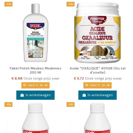
-10%
-10%
Fabel Polish Meubes Modernes
Acide "OXALIQUE" 400GR (Ou sel
250 Ml
d'oseille)
€ 8,88
Onze vorige prijs
€ 9,72
Onze vorige prijs
€ 9,87
€ 10,80
144
d.
17
:
33
:
38
144
d.
17
:
33
:
38
In winkelwagen
In winkelwagen
-10%
-10%