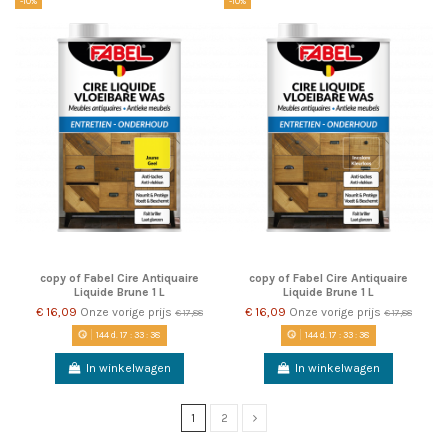
-10%
-10%
copy of Fabel Cire Antiquaire
copy of Fabel Cire Antiquaire
Liquide Brune 1 L
Liquide Brune 1 L
€ 16,09
Onze vorige prijs
€ 16,09
Onze vorige prijs
€ 17,88
€ 17,88
144
d.
17
:
33
:
38
144
d.
17
:
33
:
38
In winkelwagen
In winkelwagen
1
2