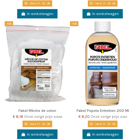
144
d.
17
:
33
:
38
144
d.
17
:
33
:
38
In winkelwagen
In winkelwagen
-10%
-10%
Fabel Mèche de coton
Fabel Popote Entretien 200 Ml
€ 8,18
Onze vorige prijs
€ 8,20
Onze vorige prijs
€ 9,09
€ 9,11
144
d.
17
:
33
:
38
144
d.
17
:
33
:
38
In winkelwagen
In winkelwagen