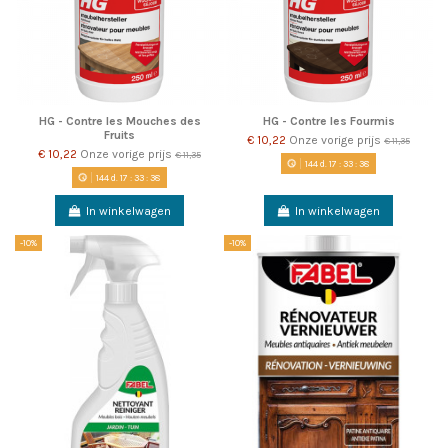
HG - Contre les Mouches des
HG - Contre les Fourmis
Fruits
€ 10,22
Onze vorige prijs
€ 11,35
€ 10,22
Onze vorige prijs
€ 11,35
144
d.
17
:
33
:
38
144
d.
17
:
33
:
38
In winkelwagen
In winkelwagen
-10%
-10%