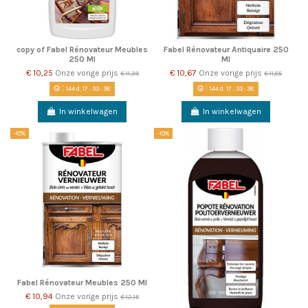
copy of Fabel Rénovateur Meubles
Fabel Rénovateur Antiquaire 250
250 Ml
Ml
€ 10,25
Onze vorige prijs
€ 10,67
Onze vorige prijs
€ 11,39
€ 11,85
144
d.
17
:
33
:
38
144
d.
17
:
33
:
38
In winkelwagen
In winkelwagen
-10%
-10%
Fabel Rénovateur Meubles 250 Ml
€ 10,94
Onze vorige prijs
€ 12,15