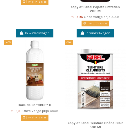
144
d.
17
:
33
:
38
copy of Fabel Popote Entretien
200 Ml
€ 10,95
Onze vorige prijs
€ 12,17
144
d.
17
:
33
:
38
In winkelwagen
In winkelwagen
-10%
-10%
Huile de lin "CRUE" 1L
€ 12,51
Onze vorige prijs
€ 13,90
144
d.
17
:
33
:
38
copy of Fabel Teinture Chêne Clair
500 Ml