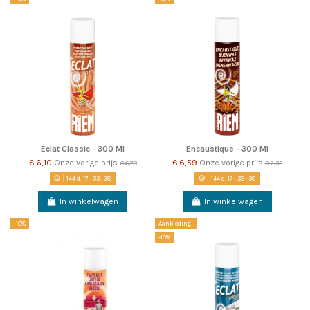
Eclat Classic - 300 Ml
Encaustique - 300 Ml
€ 6,10
Onze vorige prijs
€ 6,59
Onze vorige prijs
€ 6,78
€ 7,32
144
d.
17
:
33
:
38
144
d.
17
:
33
:
38
In winkelwagen
In winkelwagen
-10%
Aanbieding!
-10%