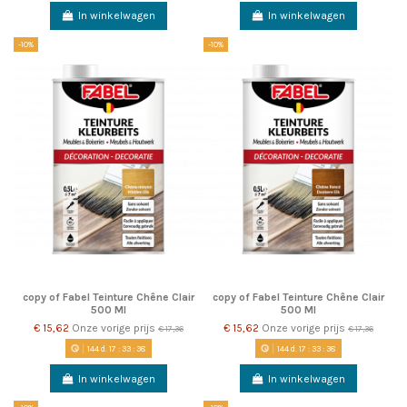
In winkelwagen
In winkelwagen
-10%
-10%
copy of Fabel Teinture Chêne Clair
copy of Fabel Teinture Chêne Clair
500 Ml
500 Ml
€ 15,62
Onze vorige prijs
€ 15,62
Onze vorige prijs
€ 17,36
€ 17,36
144
d.
17
:
33
:
38
144
d.
17
:
33
:
38
In winkelwagen
In winkelwagen