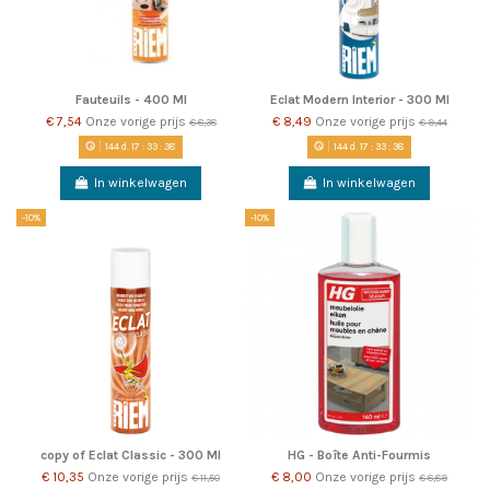
Fauteuils - 400 Ml
Eclat Modern Interior - 300 Ml
€ 7,54
Onze vorige prijs
€ 8,49
Onze vorige prijs
€ 8,38
€ 9,44
144
d.
17
:
33
:
38
144
d.
17
:
33
:
38
In winkelwagen
In winkelwagen
-10%
-10%
copy of Eclat Classic - 300 Ml
HG - Boîte Anti-Fourmis
€ 10,35
Onze vorige prijs
€ 8,00
Onze vorige prijs
€ 11,50
€ 8,89