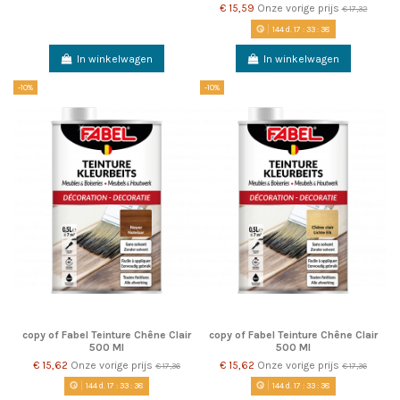
€ 15,59
Onze vorige prijs
€ 17,32
144
d.
17
:
33
:
38
In winkelwagen
In winkelwagen
-10%
-10%
copy of Fabel Teinture Chêne Clair
copy of Fabel Teinture Chêne Clair
500 Ml
500 Ml
€ 15,62
Onze vorige prijs
€ 15,62
Onze vorige prijs
€ 17,36
€ 17,36
144
d.
17
:
33
:
38
144
d.
17
:
33
:
38