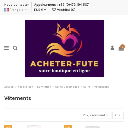
Nous contacter
Appelez-nous : +32 (0)472 194 507
Français
EUR €
Wishlist (
0
)
0
Accueil
A la Maison
L'Entretien
Soins Spécifiques
Cuirs
Vêtements
Vêtements
Prix, croissant
6
-10%
-10%