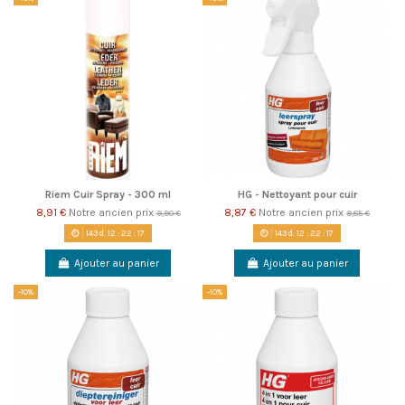
Riem Cuir Spray - 300 ml
HG - Nettoyant pour cuir
8,91 €
Notre ancien prix
8,87 €
Notre ancien prix
9,90 €
9,85 €
143
d.
12
:
22
:
17
143
d.
12
:
22
:
17
Ajouter au panier
Ajouter au panier
-10%
-10%