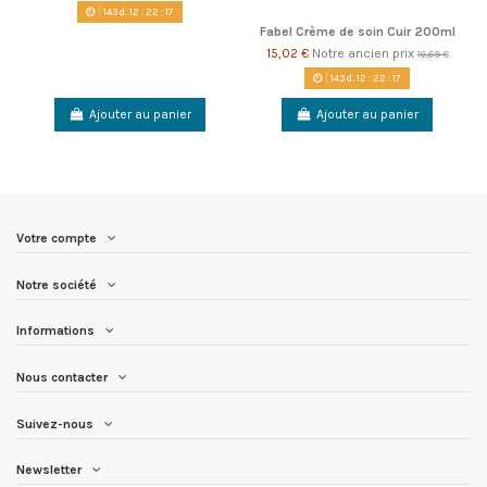
143
d.
12
:
22
:
17
Fabel Crème de soin Cuir 200ml
15,02 €
Notre ancien prix
16,69 €
143
d.
12
:
22
:
17
Ajouter au panier
Ajouter au panier
Votre compte
Notre société
Informations
Nous contacter
Suivez-nous
Newsletter