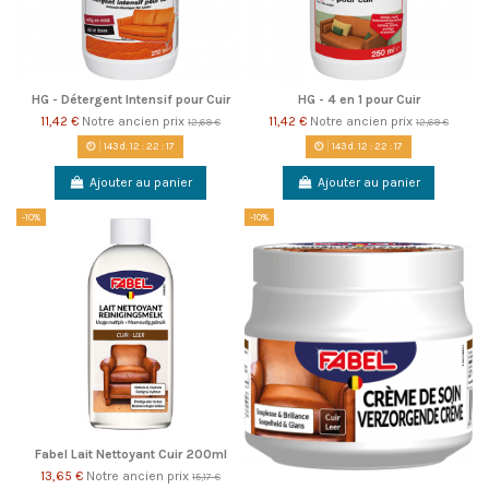
HG - Détergent Intensif pour Cuir
HG - 4 en 1 pour Cuir
11,42 €
Notre ancien prix
11,42 €
Notre ancien prix
12,69 €
12,69 €
143
d.
12
:
22
:
17
143
d.
12
:
22
:
17
Ajouter au panier
Ajouter au panier
-10%
-10%
Fabel Lait Nettoyant Cuir 200ml
13,65 €
Notre ancien prix
15,17 €