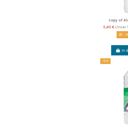
copy of Al
5,40 €
Unser 
1
In 
-10%