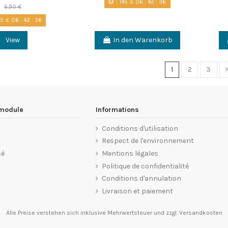
145
d.
06
:
42
:
35
6,90 €
45
d.
06
:
42
:
35
View
In den Warenkorb
1
2
3
 module
Informations
Conditions d'utilisation
Respect de l'environnement
sé
Mentions légales
Politique de confidentialité
Conditions d'annulation
Livraison et paiement
Alle Preise verstehen sich inklusive Mehrwertsteuer und
zzgl. Versandkosten