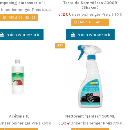
mpooing carrosserie 1L
Terre de Sommières 200GR
(Shaker)
Unser bisheriger Preis
6,70 €
6,12 €
Unser bisheriger Preis
6,80 €
145
d.
06
:
42
:
35
145
d.
06
:
42
:
35
In den Warenkorb
In den Warenkorb
-10%
Acétone 1L
Nettoyant "jantes" 500ML
Unser bisheriger Preis
6,93 €
Unser bisheriger Preis
7,50 €
7,70 €