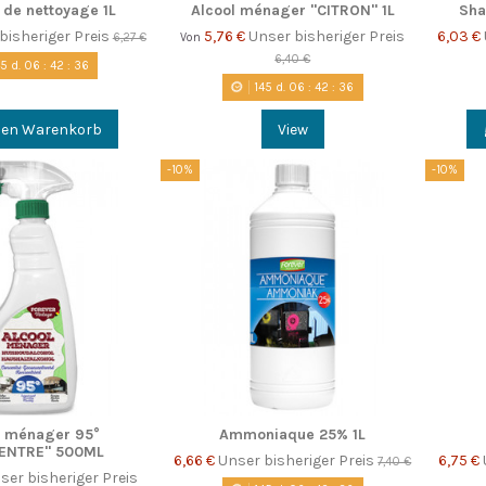
 de nettoyage 1L
Alcool ménager "CITRON" 1L
Sha
bisheriger Preis
5,76 €
Unser bisheriger Preis
6,03 €
6,27 €
Von
6,40 €
45
d.
06
:
42
:
35
145
d.
06
:
42
:
35
den Warenkorb
View
-10%
-10%
l ménager 95°
Ammoniaque 25% 1L
ENTRE" 500ML
6,66 €
Unser bisheriger Preis
6,75 €
7,40 €
ser bisheriger Preis