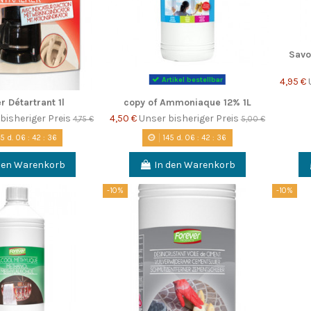
Savo
Artikel bestellbar
4,95 €
r Détartrant 1l
copy of Ammoniaque 12% 1L
bisheriger Preis
4,50 €
Unser bisheriger Preis
4,75 €
5,00 €
45
d.
06
:
42
:
35
145
d.
06
:
42
:
35
den Warenkorb
In den Warenkorb
-10%
-10%