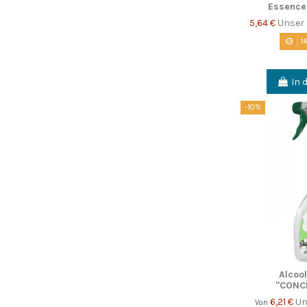
Essence
5,64 €
Unser 
1
In 
-10%
Alcoo
"CONC
6,21 €
Un
Von