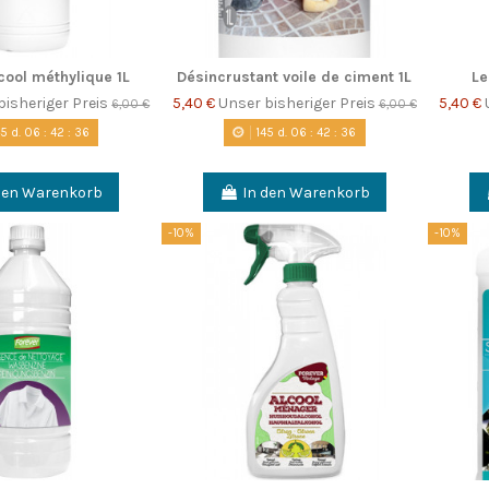
cool méthylique 1L
Désincrustant voile de ciment 1L
Le
bisheriger Preis
5,40 €
Unser bisheriger Preis
5,40 €
6,00 €
6,00 €
45
d.
06
:
42
:
35
145
d.
06
:
42
:
35
den Warenkorb
In den Warenkorb
-10%
-10%