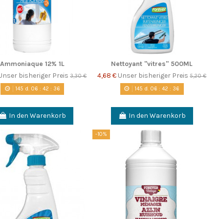
Ammoniaque 12% 1L
Nettoyant "vitres" 500ML
Unser bisheriger Preis
4,68 €
Unser bisheriger Preis
3,30 €
5,20 €
145
d.
06
:
42
:
35
145
d.
06
:
42
:
35
In den Warenkorb
In den Warenkorb
-10%