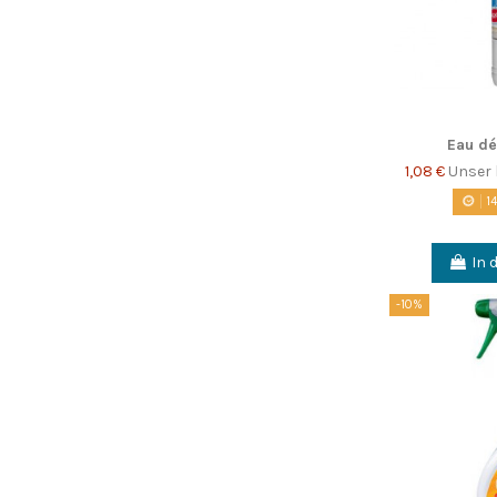
Eau dé
1,08 €
Unser 
1
In 
-10%