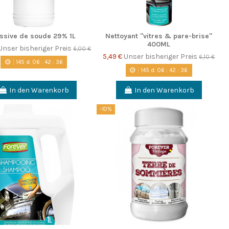
ssive de soude 29% 1L
Nettoyant "vitres & pare-brise"
400ML
Unser bisheriger Preis
6,00 €
5,49 €
Unser bisheriger Preis
6,10 €
145
d.
06
:
42
:
35
145
d.
06
:
42
:
35
In den Warenkorb
In den Warenkorb
-10%