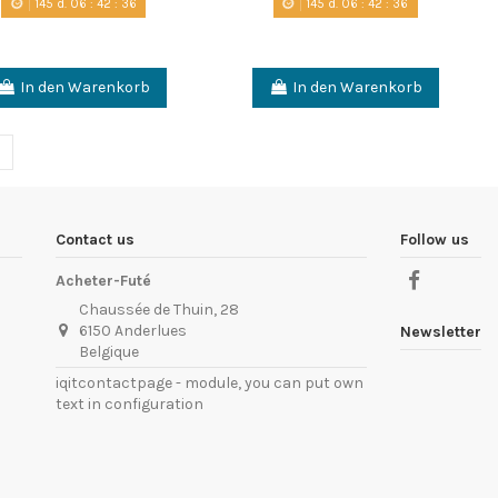
145
d.
06
:
42
:
35
145
d.
06
:
42
:
35
In den Warenkorb
In den Warenkorb
Contact us
Follow us
Acheter-Futé
Chaussée de Thuin, 28
6150 Anderlues
Newsletter
Belgique
iqitcontactpage - module, you can put own
text in configuration