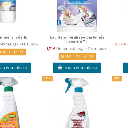
minéralisée 1L
Eau déminéralisée parfumée
"LAVANDE" 1L
bisheriger Preis
2,97 €
1,20 €
1,71 €
Unser bisheriger Preis
1,90 €
45
d.
06
:
42
:
35
145
d.
06
:
42
:
35
den Warenkorb
In den Warenkorb
-10%
-10%