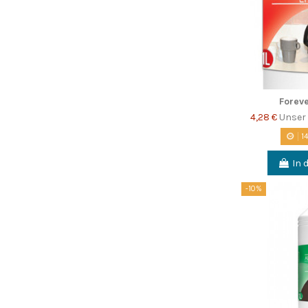
Foreve
4,28 €
Unser 
1
In 
-10%