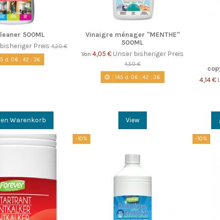
cleaner 500ML
Vinaigre ménager "MENTHE"
500ML
bisheriger Preis
4,20 €
4,05 €
Unser bisheriger Preis
Von
45
d.
06
:
42
:
35
4,50 €
cop
145
d.
06
:
42
:
35
4,14 €
den Warenkorb
View
-10%
-10%