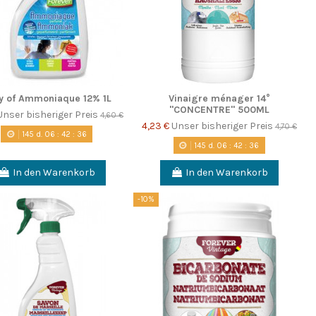
y of Ammoniaque 12% 1L
Vinaigre ménager 14°
"CONCENTRE" 500ML
Unser bisheriger Preis
4,60 €
4,23 €
Unser bisheriger Preis
4,70 €
145
d.
06
:
42
:
35
145
d.
06
:
42
:
35
In den Warenkorb
In den Warenkorb
-10%