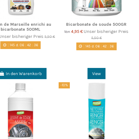
n de Marseille enrichi au
Bicarbonate de soude 500GR
bicarbonate 500ML
4,95 €
Unser bisheriger Preis
Von
Unser bisheriger Preis
5,50 €
5,50 €
145
d.
06
:
42
:
35
145
d.
06
:
42
:
35
In den Warenkorb
View
-10%