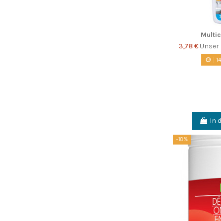
Multi
3,78 €
Unser 
1
In 
-10%