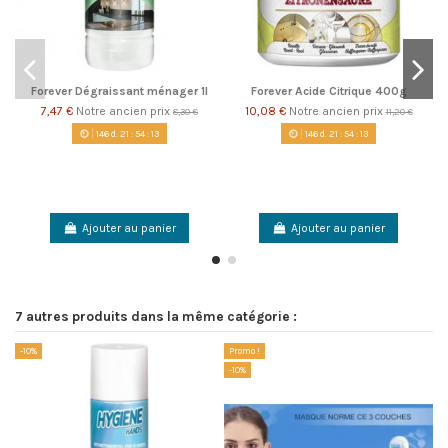
Forever Dégraissant ménager 1l
Forever Acide Citrique 400g
7,47 €
Notre ancien prix
10,08 €
Notre ancien prix
8,30 €
11,20 €
146
d.
21
:
54
:
13
146
d.
21
:
54
:
13
Ajouter au panier
Ajouter au panier
7 autres produits dans la même catégorie :
-10%
Promo !
-1
-10%