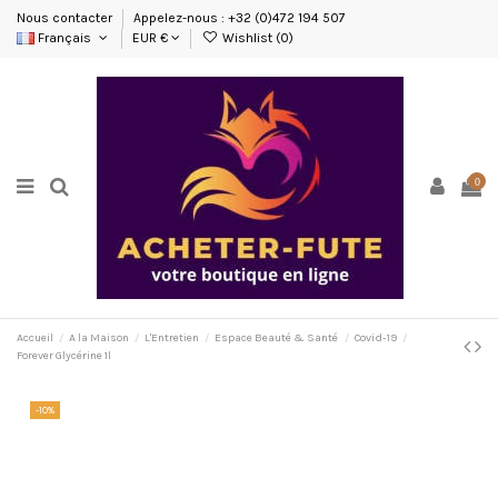
Nous contacter
Appelez-nous : +32 (0)472 194 507
Français
EUR €
Wishlist (
0
)
0
Accueil
A la Maison
L'Entretien
Espace Beauté & Santé
Covid-19
Forever Glycérine 1l
-10%