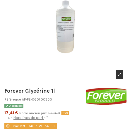
Forever Glycérine 1l
Référence
AF-FE-060700300
Disponible
17,41 €
Notre ancien prix
19,34 €
-10%
Hors frais de port
*
TTC
Time left
146
d.
21
:
54
:
13