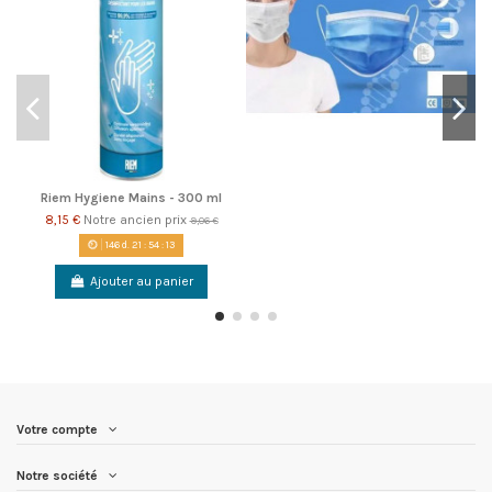
Riem Hygiene Mains - 300 ml
8,15 €
Notre ancien prix
9,06 €
146
d.
21
:
54
:
13
Ajouter au panier
Votre compte
Notre société