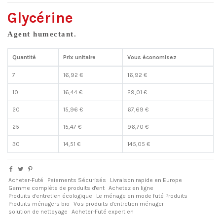
Glycérine
Agent humectant.
Quantité
Prix unitaire
Vous économisez
7
16,92 €
16,92 €
10
16,44 €
29,01 €
20
15,96 €
67,69 €
25
15,47 €
96,70 €
30
14,51 €
145,05 €
Acheter-Futé
Paiements Sécurisés
Livraison rapide en Europe
Gamme complète de produits d'ent
Achetez en ligne
Produits d'entretien écologique
Le ménage en mode futé Produits
Produits ménagers bio
Vos produits d'entretien ménager
solution de nettoyage
Acheter-Futé expert en