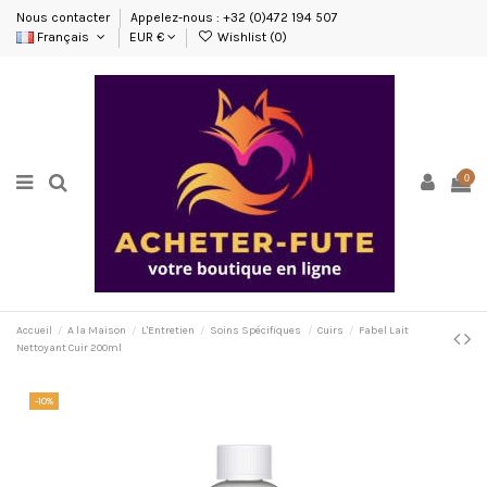
Nous contacter
Appelez-nous : +32 (0)472 194 507
Français
EUR €
Wishlist (
0
)
0
Accueil
A la Maison
L'Entretien
Soins Spécifiques
Cuirs
Fabel Lait
Nettoyant Cuir 200ml
-10%