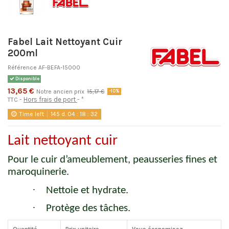
Fabel Lait Nettoyant Cuir
200ml
Référence
AF-BEFA-15000
Disponible
13,65 €
Notre ancien prix
15,17 €
-10%
Hors frais de port
*
TTC
Time left
145
d.
04
:
18
:
32
Lait nettoyant cuir
Pour le cuir d’ameublement, peausseries fines et
maroquinerie.
·
Nettoie et hydrate.
·
Protège des tâches.
Quantité
Prix unitaire
Vous économisez