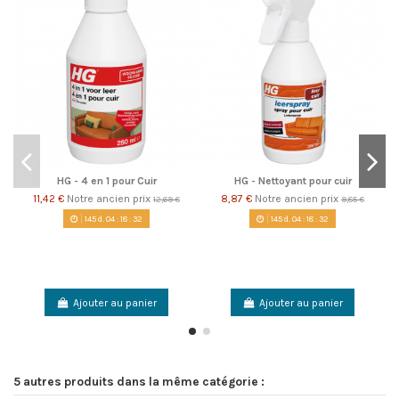
HG - 4 en 1 pour Cuir
HG - Nettoyant pour cuir
11,42 €
Notre ancien prix
8,87 €
Notre ancien prix
12,69 €
9,85 €
145
d.
04
:
18
:
32
145
d.
04
:
18
:
32
Ajouter au panier
Ajouter au panier
5 autres produits dans la même catégorie :