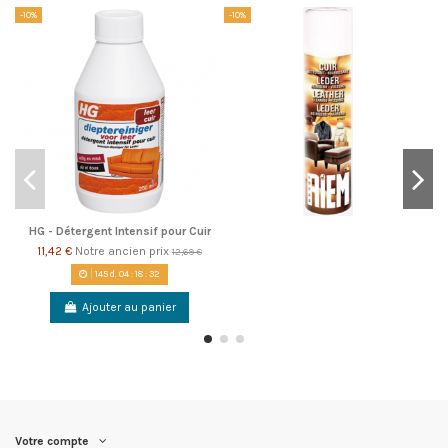
-10%
-10%
-1
HG - Détergent Intensif pour Cuir
11,42 €
Notre ancien prix
12,69 €
145
d.
04
:
18
:
32
Ajouter au panier
Votre compte