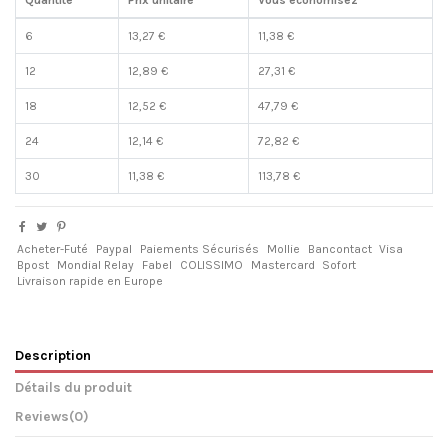
6
13,27 €
11,38 €
12
12,89 €
27,31 €
18
12,52 €
47,79 €
24
12,14 €
72,82 €
30
11,38 €
113,78 €
Acheter-Futé
Paypal
Paiements Sécurisés
Mollie
Bancontact
Visa
Bpost
Mondial Relay
Fabel
COLISSIMO
Mastercard
Sofort
Livraison rapide en Europe
Description
Détails du produit
Reviews
(0)