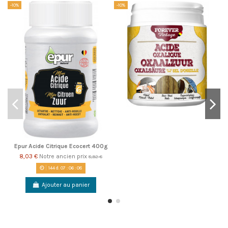
-10%
-10%
-1
Epur Acide Citrique Ecocert 400g
8,03 €
Notre ancien prix
8,92 €
144
d.
07
:
06
:
08
Ajouter au panier