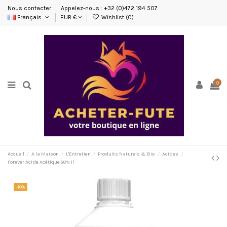
Nous contacter
Appelez-nous : +32 (0)472 194 507
Français
EUR €
Wishlist (
0
)
0
Accueil
A la Maison
L'Entretien
Produits Naturels & Bio
Acides
Forever Acide Acétique 80% 1l
-10%