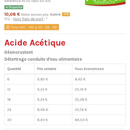
Référence
AF-FE-060 101 100
Disponible
10,08 €
Notre ancien prix
11,20 €
-10%
Hors frais de port
*
TTC
Time left
144
d.
07
:
06
:
08
Acide Acétique
Désincrustant
Détartrage conduite d'eau alimentaire
Quantité
Prix unitaire
Vous économisez
6
9,80 €
8,40 €
12
9,52 €
20,16 €
18
9,24 €
35,28 €
24
8,96 €
53,76 €
30
8,40 €
84,00 €