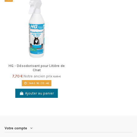
HG - Désodorisant pour Litière de
Chat
7,70 €
Notre ancien prix
8,55 €
144
d.
16
:
09
:
46
Ajouter au panier
Votre compte