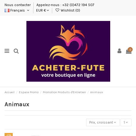
Nous contacter
Appelez-nous : +32 (0)472 194 507
Français
EUR €
Wishlist (
0
)
0
Accueil
Espace Promo
Promotion Produits d'Entretien
Animaux
Animaux
Prix, croissant
1
-10%