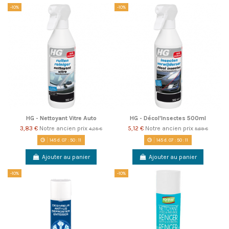
-10%
-10%
HG - Nettoyant Vitre Auto
HG - Décol'Insectes 500ml
3,83 €
Notre ancien prix
5,12 €
Notre ancien prix
4,25 €
5,69 €
145
d.
07
:
50
:
11
145
d.
07
:
50
:
11
Ajouter au panier
Ajouter au panier
-10%
-10%