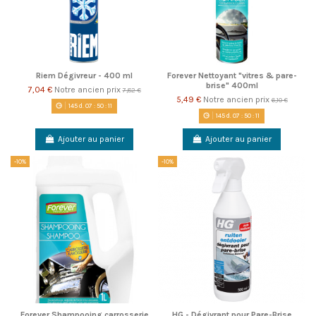
Riem Dégivreur - 400 ml
Forever Nettoyant "vitres & pare-
brise" 400ml
7,04 €
Notre ancien prix
7,82 €
5,49 €
Notre ancien prix
6,10 €
145
d.
07
:
50
:
11
145
d.
07
:
50
:
11
Ajouter au panier
Ajouter au panier
-10%
-10%
Forever Shampooing carrosserie
HG - Dégivrant pour Pare-Brise