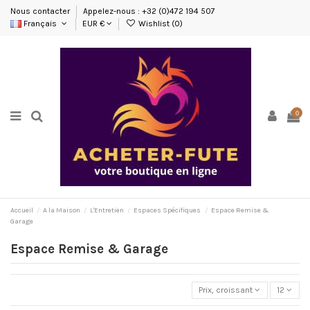
Nous contacter
Appelez-nous : +32 (0)472 194 507
Français
EUR €
Wishlist (
0
)
0
Accueil
A la Maison
L'Entretien
Espaces Spécifiques
Espace Remise &
Garage
Espace Remise & Garage
Prix, croissant
12