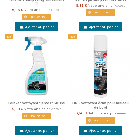
1l
6,38 €
Notre ancien prix
7,09 €
6,03 €
Notre ancien prix
6,70 €
145
d.
07
:
50
:
11
145
d.
07
:
50
:
11
Ajouter au panier
Ajouter au panier
-10%
-10%
Forever Nettoyant "jantes" 500ml
HG - Nettoyant éclat pour tableau
de bord
6,93 €
Notre ancien prix
7,70 €
9,50 €
Notre ancien prix
10,55 €
145
d.
07
:
50
:
11
145
d.
07
:
50
:
11
Ajouter au panier
Ajouter au panier