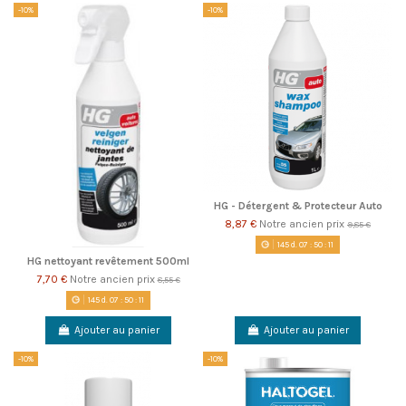
-10%
-10%
HG - Détergent & Protecteur Auto
8,87 €
Notre ancien prix
9,85 €
145
d.
07
:
50
:
11
HG nettoyant revêtement 500ml
7,70 €
Notre ancien prix
8,55 €
145
d.
07
:
50
:
11
Ajouter au panier
Ajouter au panier
-10%
-10%