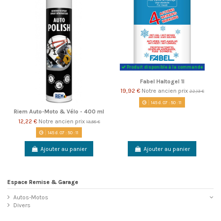
Produit disponible à la commande
Fabel Haltogel 1l
19,92 €
Notre ancien prix
22,13 €
145
d.
07
:
50
:
11
Riem Auto-Moto & Vélo - 400 ml
12,22 €
Notre ancien prix
13,58 €
145
d.
07
:
50
:
11
Ajouter au panier
Ajouter au panier
Espace Remise & Garage
Autos-Motos
Divers