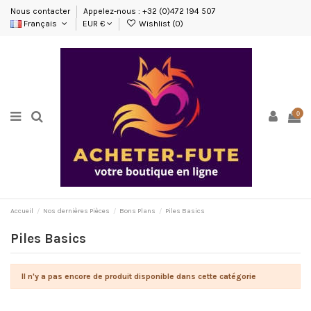
Nous contacter
Appelez-nous : +32 (0)472 194 507
Français
EUR €
Wishlist (
0
)
0
Accueil
Nos dernières Pièces
Bons Plans
Piles Basics
Piles Basics
Il n'y a pas encore de produit disponible dans cette catégorie