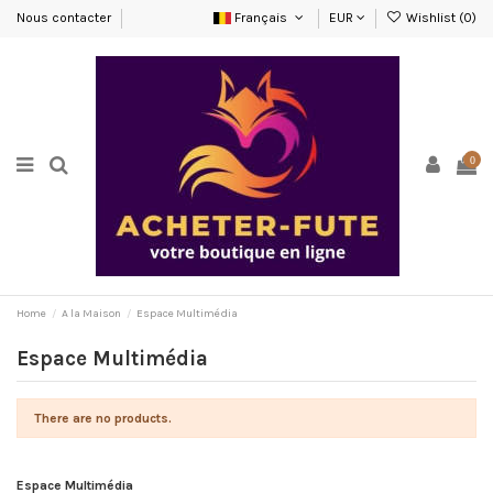
Nous contacter
Français
EUR
Wishlist (
0
)
0
Home
A la Maison
Espace Multimédia
Espace Multimédia
There are no products.
Espace Multimédia