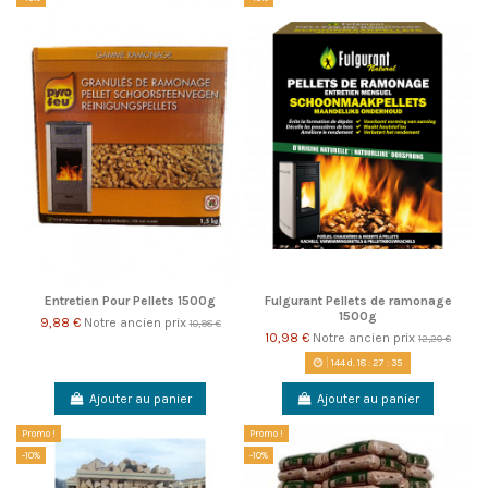
Entretien Pour Pellets 1500g
Fulgurant Pellets de ramonage
1500g
9,88 €
Notre ancien prix
10,98 €
10,98 €
Notre ancien prix
12,20 €
144
d.
18
:
27
:
35
Ajouter au panier
Ajouter au panier
Promo !
Promo !
-10%
-10%