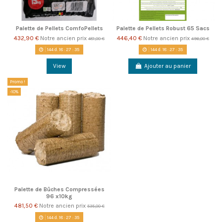
Palette de Pellets ComfoPellets
Palette de Pellets Robust 65 Sacs
432,90 €
Notre ancien prix
446,40 €
Notre ancien prix
481,00 €
496,00 €
144
d.
18
:
27
:
35
144
d.
18
:
27
:
35
View
Ajouter au panier
Promo !
-10%
Palette de Bûches Compressées
96 x10kg
481,50 €
Notre ancien prix
535,00 €
144
d.
18
:
27
:
35