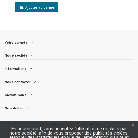
Ajouter au panier
Votre compte
Notre société
Informations
Nous contacter
Suivez-nous
Newsletter
Tous les prix sont TTC et
hors frais de port
En poursuivant, vous acceptez l’utilisation de cookies par
notre société, afin de vous proposer des publicités ciblées,
élaborer des statistiques en vue de l’amélioration du site et