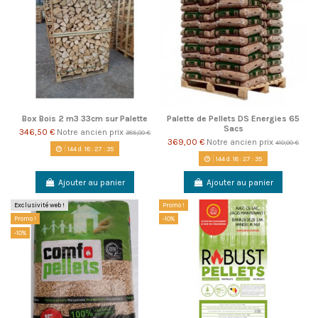
Box Bois 2 m3 33cm sur Palette
Palette de Pellets DS Energies 65
Sacs
346,50 €
Notre ancien prix
385,00 €
369,00 €
Notre ancien prix
410,00 €
144
d.
18
:
27
:
35
144
d.
18
:
27
:
35
Ajouter au panier
Ajouter au panier
Exclusivité web !
Promo !
Promo !
-10%
-10%