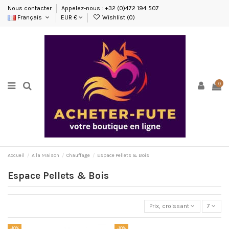
Nous contacter
Appelez-nous : +32 (0)472 194 507
Français
EUR €
Wishlist (
0
)
0
Accueil
A la Maison
Chauffage
Espace Pellets & Bois
Espace Pellets & Bois
Prix, croissant
7
-10%
-10%