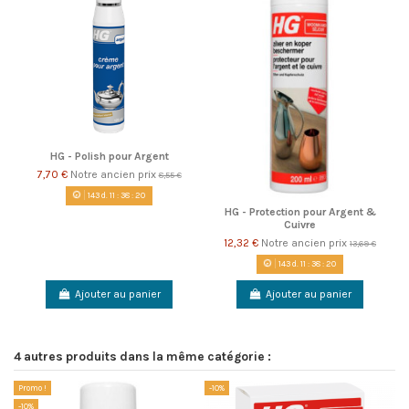
HG - Polish pour Argent
7,70 €
Notre ancien prix
8,55 €
143
d.
11
:
38
:
19
HG - Protection pour Argent &
Cuivre
12,32 €
Notre ancien prix
13,69 €
143
d.
11
:
38
:
19
Ajouter au panier
Ajouter au panier
4 autres produits dans la même catégorie :
Promo !
-10%
-1
-10%