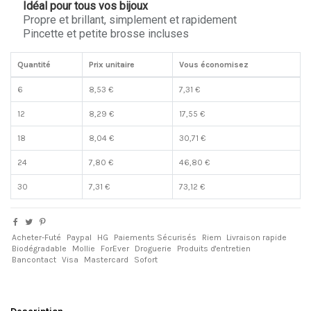
Idéal pour tous vos bijoux
Propre et brillant, simplement et rapidement
Pincette et petite brosse incluses
Quantité
Prix unitaire
Vous économisez
6
8,53 €
7,31 €
12
8,29 €
17,55 €
18
8,04 €
30,71 €
24
7,80 €
46,80 €
30
7,31 €
73,12 €
Acheter-Futé
Paypal
HG
Paiements Sécurisés
Riem
Livraison rapide
Biodégradable
Mollie
ForEver
Droguerie
Produits d'entretien
Bancontact
Visa
Mastercard
Sofort
Description