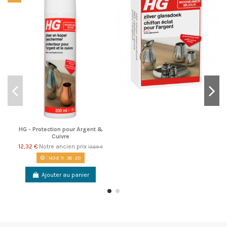
HG - Protection pour Argent &
Cuivre
12,32 €
Notre ancien prix
13,69 €
143
d.
11
:
38
:
19
Ajouter au panier