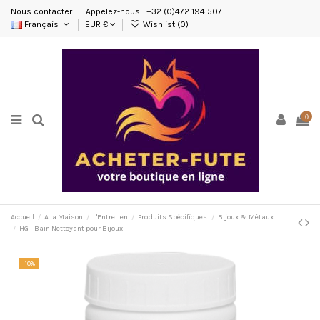
Nous contacter
Appelez-nous : +32 (0)472 194 507
Français
EUR €
Wishlist (
0
)
0
Accueil
A la Maison
L'Entretien
Produits Spécifiques
Bijoux & Métaux
HG - Bain Nettoyant pour Bijoux
-10%