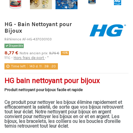
HG - Bain Nettoyant pour
Bijoux
Référence
AF-HG-437030103
Disponible
8,77 €
Notre ancien prix
9,75 €
-10%
Hors frais de port
*
TTC
Time left
143
d.
11
:
38
:
19
HG bain nettoyant pour bijoux
Produit nettoyant pour bijoux facile et rapide
Ce produit pour nettoyer les bijoux élimine rapidement et
efficacement la saleté, de sorte que vos bijoux retrouvent
tout leur éclat. Notre nettoyant pour bijoux en argent
convient pour nettoyer les bijoux en or et en argent. Les
bijoux, les bracelets, les colliers ou les boucles d’oreille
ternis retrouvent tout leur éclat.