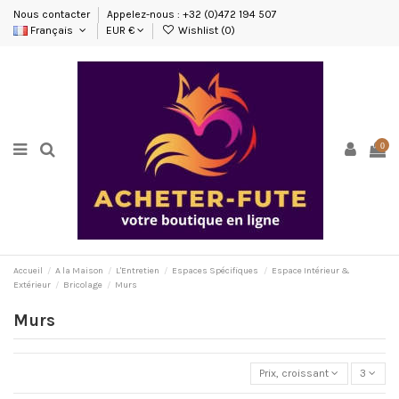
Nous contacter
Appelez-nous : +32 (0)472 194 507
Français
EUR €
Wishlist (
0
)
0
Accueil
A la Maison
L'Entretien
Espaces Spécifiques
Espace Intérieur &
Extérieur
Bricolage
Murs
Murs
Prix, croissant
3