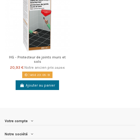
HG - Protecteur de joints murs et
sols
20,93 €
Notre ancien prix
23,25 €
145
d.
23
:
05
:
51
Ajouter au panier
Votre compte
Notre société