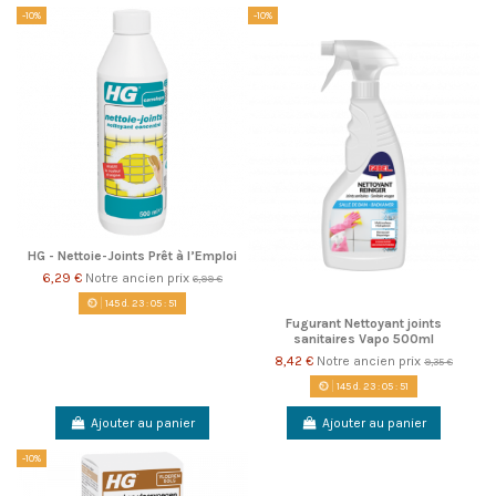
-10%
-10%
HG - Nettoie-Joints Prêt à l’Emploi
6,29 €
Notre ancien prix
6,99 €
145
d.
23
:
05
:
51
Fugurant Nettoyant joints
sanitaires Vapo 500ml
8,42 €
Notre ancien prix
9,35 €
145
d.
23
:
05
:
51
Ajouter au panier
Ajouter au panier
-10%