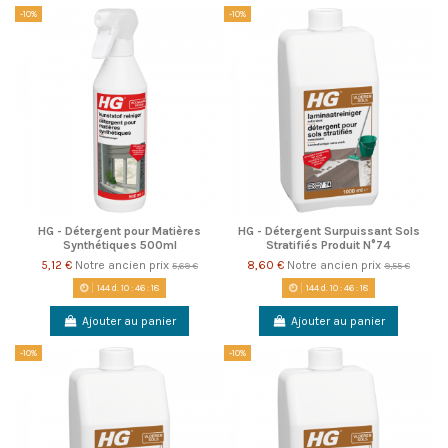
-10%
-10%
HG - Détergent pour Matières
HG - Détergent Surpuissant Sols
Synthétiques 500ml
Stratifiés Produit N°74
5,12 €
Notre ancien prix
8,60 €
Notre ancien prix
5,69 €
9,55 €
144
d.
10
:
46
:
18
144
d.
10
:
46
:
18
Ajouter au panier
Ajouter au panier
-10%
-10%