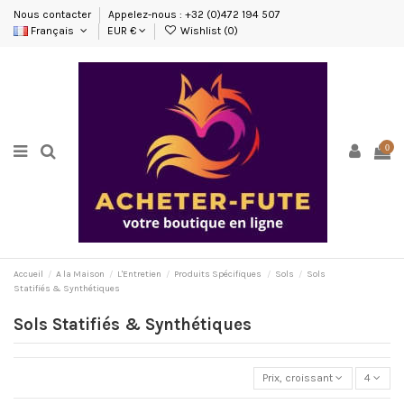
Nous contacter
Appelez-nous : +32 (0)472 194 507
Français
EUR €
Wishlist (
0
)
0
Accueil
A la Maison
L'Entretien
Produits Spécifiques
Sols
Sols
Statifiés & Synthétiques
Sols Statifiés & Synthétiques
Prix, croissant
4