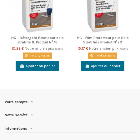
HG - Détergent Eclat pour sols
HG - Film Protecteur pour Sols
stratifié 1L Produit N°73
Stratifiés Produit N°70
10,22 €
Notre ancien prix
15,17 €
Notre ancien prix
11,35 €
16,85 €
144
d.
10
:
46
:
18
144
d.
10
:
46
:
18
Ajouter au panier
Ajouter au panier
Votre compte
Notre société
Informations