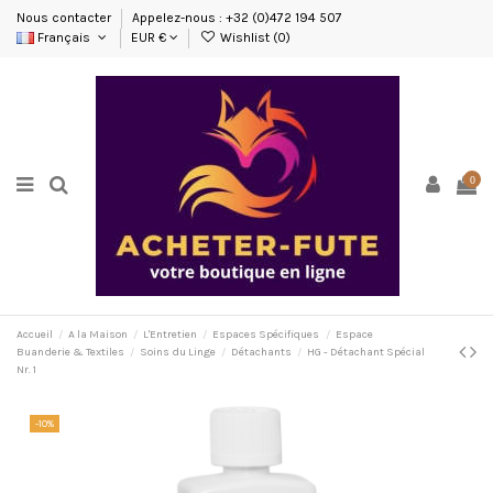
Nous contacter
Appelez-nous : +32 (0)472 194 507
Français
EUR €
Wishlist (
0
)
0
Accueil
A la Maison
L'Entretien
Espaces Spécifiques
Espace
Buanderie & Textiles
Soins du Linge
Détachants
HG - Détachant Spécial
Nr. 1
-10%