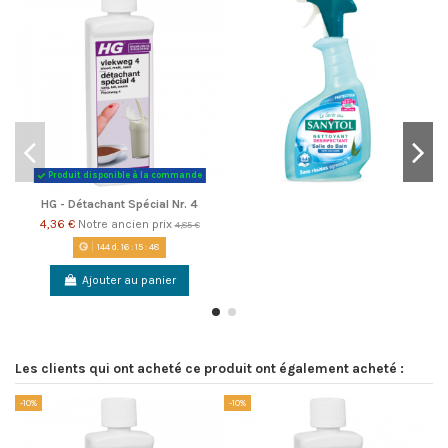
Produit disponible à la commande
HG - Détachant Spécial Nr. 4
4,36 €
Notre ancien prix
4,85 €
144
d.
16
:
15
:
48
Ajouter au panier
Les clients qui ont acheté ce produit ont également acheté :
-10%
-10%
-1