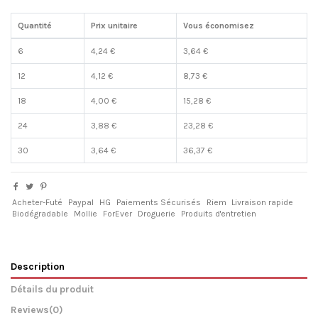
Quantité
Prix unitaire
Vous économisez
6
4,24 €
3,64 €
12
4,12 €
8,73 €
18
4,00 €
15,28 €
24
3,88 €
23,28 €
30
3,64 €
36,37 €
Acheter-Futé
Paypal
HG
Paiements Sécurisés
Riem
Livraison rapide
Biodégradable
Mollie
ForEver
Droguerie
Produits d'entretien
Description
Détails du produit
Reviews
(0)