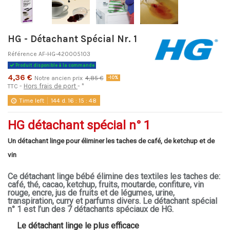
HG - Détachant Spécial Nr. 1
Référence
AF-HG-420005103
Produit disponible à la commande
4,36 €
Notre ancien prix
4,85 €
-10%
Hors frais de port
*
TTC
Time left
144
d.
16
:
15
:
48
HG détachant spécial n° 1
Un détachant linge pour éliminer les taches de café, de ketchup et de
vin
Ce détachant linge bébé élimine des textiles les taches de:
café, thé, cacao, ketchup, fruits, moutarde, confiture, vin
rouge, encre, jus de fruits et de légumes, urine,
transpiration, curry et parfums divers. Le détachant spécial
n° 1 est l’un des 7 détachants spéciaux de HG.
Le détachant linge le plus efficace