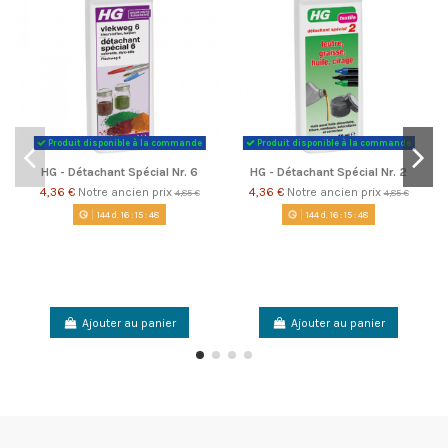
Produit disponible à la commande
Produit disponible à la commande
HG - Détachant Spécial Nr. 6
HG - Détachant Spécial Nr. 2
4,36 €
Notre ancien prix
4,36 €
Notre ancien prix
4,85 €
4,85 €
144
d.
16
:
15
:
48
144
d.
16
:
15
:
48
Ajouter au panier
Ajouter au panier