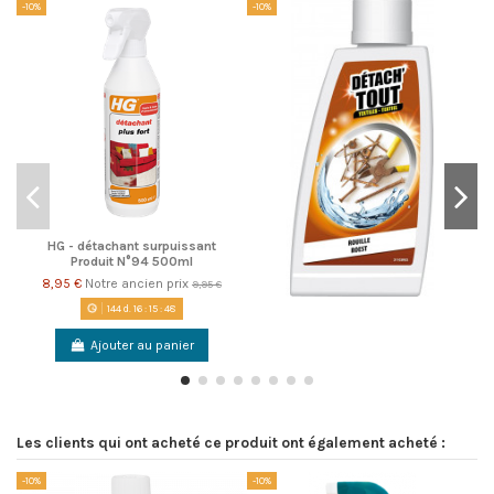
-10%
-10%
-1
HG - détachant surpuissant
Produit N°94 500ml
8,95 €
Notre ancien prix
9,95 €
144
d.
16
:
15
:
48
Ajouter au panier
Les clients qui ont acheté ce produit ont également acheté :
-10%
-10%
-1