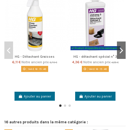
Produit disponible à la commande
HG - Détachant Graisses
HG - détachant spécial n° 3
6,11 €
Notre ancien prix
4,36 €
Notre ancien prix
6,79 €
4,85 €
144
d.
16
:
15
:
48
144
d.
16
:
15
:
48
Ajouter au panier
Ajouter au panier
16 autres produits dans la même catégorie :