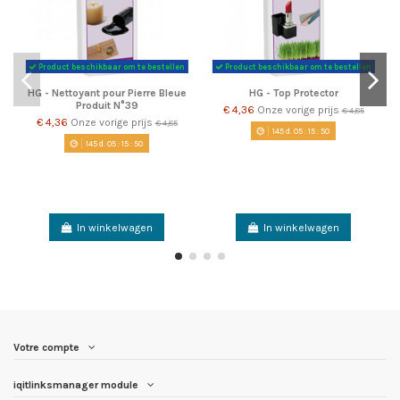
Product beschikbaar om te bestellen
Product beschikbaar om te bestellen
HG - Nettoyant pour Pierre Bleue
HG - Top Protector
Produit N°39
€ 4,36
Onze vorige prijs
€ 4,85
€ 4,36
Onze vorige prijs
€ 4,85
145
d.
05
:
15
:
49
145
d.
05
:
15
:
49
In winkelwagen
In winkelwagen
Votre compte
iqitlinksmanager module