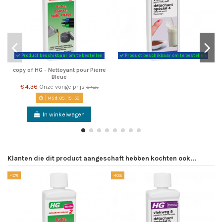
Product beschikbaar om te bestellen
Product beschikbaar om te bestellen
copy of HG - Nettoyant pour Pierre
Bleue
€ 4,36
Onze vorige prijs
€ 4,85
145
d.
05
:
15
:
49
In winkelwagen
Klanten die dit product aangeschaft hebben kochten ook...
-10%
-10%
-1