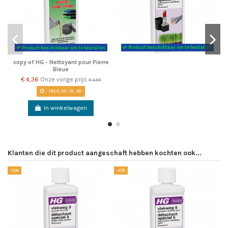
Product beschikbaar om te bestellen
Product beschikbaar om te bestellen
copy of HG - Nettoyant pour Pierre
Bleue
€ 4,36
Onze vorige prijs
€ 4,85
145
d.
05
:
15
:
49
In winkelwagen
Klanten die dit product aangeschaft hebben kochten ook...
-10%
-10%
-1