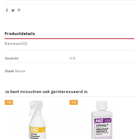
Productdetails
Reviews
(0)
Gewicht
0.17
Staat
Nieuw
Je bent misschien ook geïnteresseerd in
-10%
-10%
-1