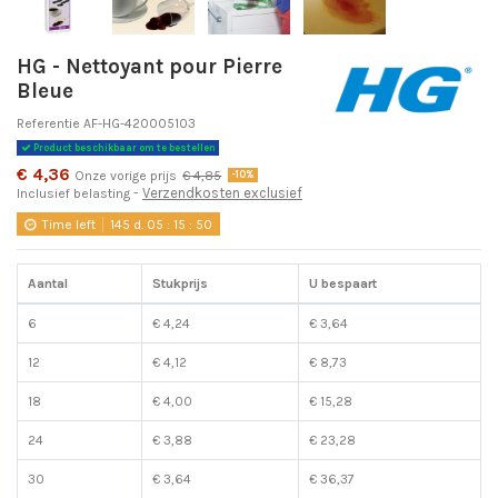
HG - Nettoyant pour Pierre
Bleue
Referentie
AF-HG-420005103
Product beschikbaar om te bestellen
€ 4,36
Onze vorige prijs
€ 4,85
-10%
Verzendkosten exclusief
Inclusief belasting
Time left
145
d.
05
:
15
:
49
Aantal
Stukprijs
U bespaart
6
€ 4,24
€ 3,64
12
€ 4,12
€ 8,73
18
€ 4,00
€ 15,28
24
€ 3,88
€ 23,28
30
€ 3,64
€ 36,37