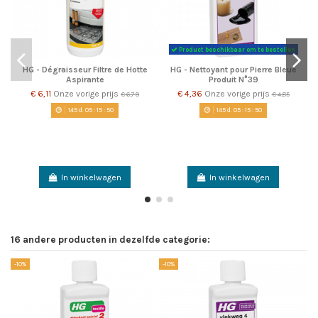
Product beschikbaar om te bestellen
HG - Dégraisseur Filtre de Hotte
HG - Nettoyant pour Pierre Bleue
Aspirante
Produit N°39
€ 6,11
Onze vorige prijs
€ 4,36
Onze vorige prijs
€ 6,79
€ 4,85
145
d.
05
:
15
:
49
145
d.
05
:
15
:
49
In winkelwagen
In winkelwagen
16 andere producten in dezelfde categorie:
-10%
-10%
-1