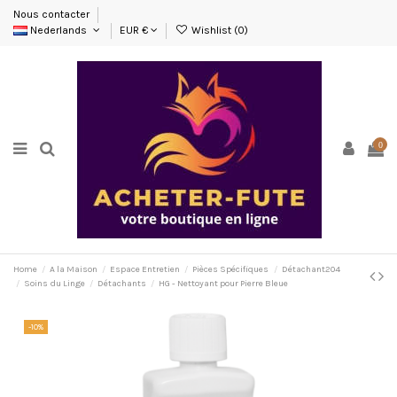
Nous contacter
Nederlands
EUR €
Wishlist (
0
)
0
Home
A la Maison
Espace Entretien
Pièces Spécifiques
Détachant204
Soins du Linge
Détachants
HG - Nettoyant pour Pierre Bleue
-10%