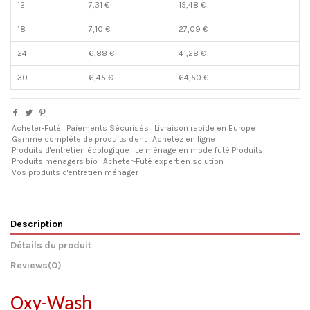
12
7,31 €
15,48 €
18
7,10 €
27,09 €
24
6,88 €
41,28 €
30
6,45 €
64,50 €
Acheter-Futé
Paiements Sécurisés
Livraison rapide en Europe
Gamme complète de produits d'ent
Achetez en ligne
Produits d'entretien écologique
Le ménage en mode futé Produits
Produits ménagers bio
Acheter-Futé expert en solution
Vos produits d'entretien ménager
Description
Détails du produit
Reviews
(0)
Oxy-Wash