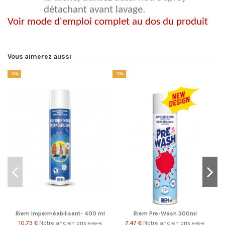
détachant avant lavage.
Voir mode d'emploi complet au dos du produit
Vous aimerez aussi
-10%
-10%
Pr
-1
Riem Imperméabilisant- 400 ml
Riem Pre-Wash 300ml
10,73 €
Notre ancien prix
7,47 €
Notre ancien prix
11,92 €
8,30 €