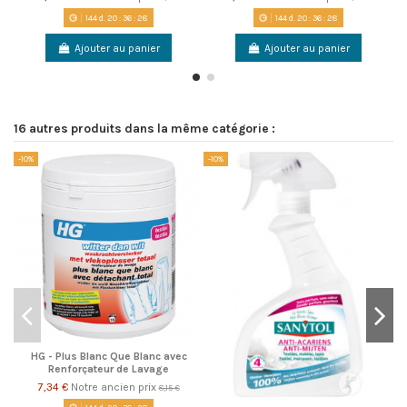
144
d.
20
:
36
:
28
144
d.
20
:
36
:
28
Ajouter au panier
Ajouter au panier
16 autres produits dans la même catégorie :
-10%
-10%
-1
HG - Plus Blanc Que Blanc avec
Renforçateur de Lavage
7,34 €
Notre ancien prix
8,15 €