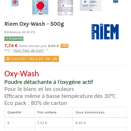
Riem Oxy-Wash - 500g
Référence
AF-RI-70
Disponible
7,74 €
Notre ancien prix
8,60 €
-10%
Hors frais de port
*
TTC
Time left
144
d.
20
:
36
:
28
Oxy-Wash
Poudre détachante à l’oxygène actif
Pour le blanc et les couleurs
Efficace même à basse température dès 30°C
Eco pack : 80% de carton
Quantité
Prix unitaire
Vous économisez
6
7,53 €
6,45 €