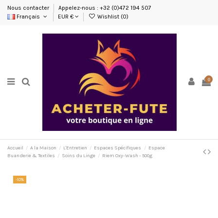
Nous contacter
Appelez-nous : +32 (0)472 194 507
Français
EUR €
Wishlist (
0
)
0
Accueil
A la Maison
L'Entretien
Espaces Spécifiques
Espace
Buanderie & Textiles
Soins du Linge
Riem Oxy-Wash - 500g
-10%