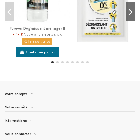
Forever Dégraissant ménager 1l
7,47 €
Notre ancien prix
8,30 €
144
d.
04
:
51
:
30
Ajouter au panier
Votre compte
Notre société
Informations
Nous contacter