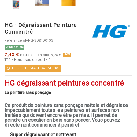
HG - Dégraissant Peinture
Concentré
Référence
AF-HG-309100103
Disponible
7,43 €
Notre ancien prix
8,25 €
-10%
Hors frais de port
*
TTC
Time left
144
d.
04
:
51
:
30
HG dégraissant peintures concentré
La peinture sans ponçage
Ce produit de peinture sans ponçage nettoie et dégraisse
impeccablement toutes les peintures et surfaces non
traitées qui doivent encore être peintes.
Il permet de
peindre un escalier en bois sans poncer.
Vous pouvez
directement commencer à peindre!
Super dégraissant et nettoyant