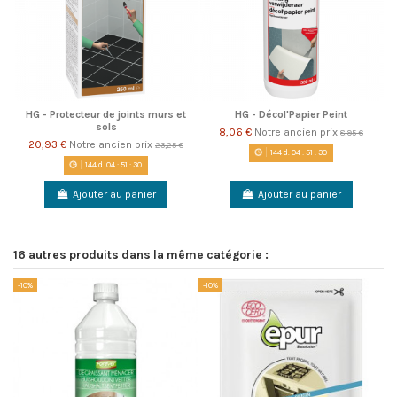
HG - Protecteur de joints murs et
HG - Décol'Papier Peint
sols
8,06 €
Notre ancien prix
8,95 €
20,93 €
Notre ancien prix
23,25 €
144
d.
04
:
51
:
30
144
d.
04
:
51
:
30
Ajouter au panier
Ajouter au panier
16 autres produits dans la même catégorie :
-10%
-10%
-1