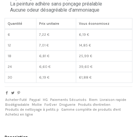
La peinture adhère sans ponçage préalable
Aucune odeur désagréable d’ammoniaque
Quantité
Prix unitaire
Vous économisez
6
7,22 €
6,19 €
12
7,01 €
14,85 €
18
6,81 €
25,99 €
24
6,60 €
39,60 €
30
6,19 €
61,88 €
Acheter-Futé
Paypal
HG
Paiements Sécurisés
Riem
Livraison rapide
Biodégradable
Mollie
ForEver
Droguerie
Produits d'entretien
Produits de nettoyage à petits p
Gamme complète de produits d'ent
Achetez en ligne
Description