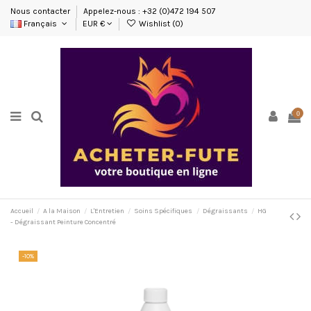
Nous contacter
Appelez-nous : +32 (0)472 194 507
Français
EUR €
Wishlist (
0
)
0
Accueil
A la Maison
L'Entretien
Soins Spécifiques
Dégraissants
HG
- Dégraissant Peinture Concentré
-10%