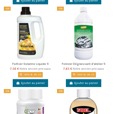
Ajouter au panier
Ajouter au panier
-10%
-10%
ForEver Solarine Liquide 1l
Forever Dégraissant d'atelier 1l
7,56 €
Notre ancien prix
7,65 €
Notre ancien prix
8,40 €
8,50 €
143
d.
16
:
26
:
22
143
d.
16
:
26
:
22
Ajouter au panier
Ajouter au panier
-10%
-10%