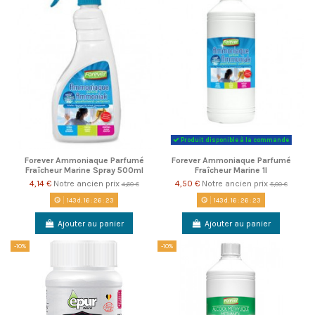
Produit disponible à la commande
Forever Ammoniaque Parfumé
Forever Ammoniaque Parfumé
Fraîcheur Marine Spray 500ml
Fraîcheur Marine 1l
4,14 €
Notre ancien prix
4,50 €
Notre ancien prix
4,60 €
5,00 €
143
d.
16
:
26
:
22
143
d.
16
:
26
:
22
Ajouter au panier
Ajouter au panier
-10%
-10%