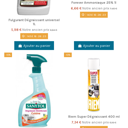
Forever Ammoniaque 25% 1l
6,66 €
Notre ancien prix
7,40 €
143
d.
16
:
26
:
22
Fulgurant Dégraissant universel
1L
5,98 €
Notre ancien prix
6,64 €
143
d.
16
:
26
:
22
Ajouter au panier
Ajouter au panier
-10%
-10%
Riem Super Dégraissant 400 ml
7,34 €
Notre ancien prix
8,16 €