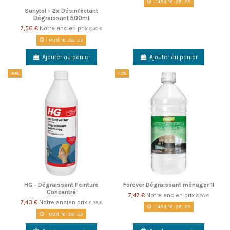
143
d.
16
:
26
:
22
Sanytol - 2x Désinfectant
Dégraissant 500ml
7,56 €
Notre ancien prix
8,40 €
143
d.
16
:
26
:
22
Ajouter au panier
Ajouter au panier
-10%
-10%
HG - Dégraissant Peinture
Forever Dégraissant ménager 1l
Concentré
7,47 €
Notre ancien prix
8,30 €
7,43 €
Notre ancien prix
8,25 €
143
d.
16
:
26
:
22
143
d.
16
:
26
:
22