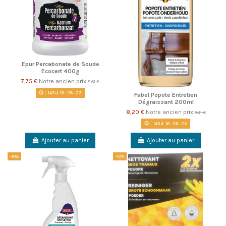
Epur Percabonate de Soude
Ecocert 400g
7,75 €
Notre ancien prix
8,61 €
143
d.
16
:
26
:
22
Fabel Popote Entretien
Dégraissant 200ml
8,20 €
Notre ancien prix
9,11 €
143
d.
16
:
26
:
22
Ajouter au panier
Ajouter au panier
-10%
-10%