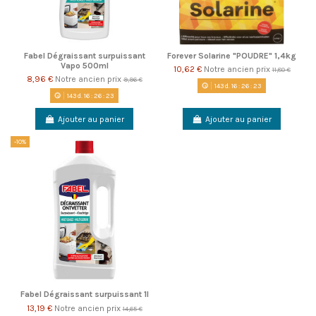
Fabel Dégraissant surpuissant
Forever Solarine "POUDRE" 1,4kg
Vapo 500ml
10,62 €
Notre ancien prix
11,80 €
8,96 €
Notre ancien prix
9,96 €
143
d.
16
:
26
:
22
143
d.
16
:
26
:
22
Ajouter au panier
Ajouter au panier
-10%
Fabel Dégraissant surpuissant 1l
13,19 €
Notre ancien prix
14,65 €