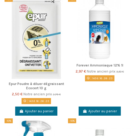
Forever Ammoniaque 12% 1l
2,97 €
Notre ancien prix
3,30 €
143
d.
16
:
26
:
22
Epur Poudre à diluer dégraissant
Ecocert 10 g
2,50 €
Notre ancien prix
2,78 €
143
d.
16
:
26
:
22
Ajouter au panier
Ajouter au panier
-10%
-10%