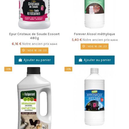
Epur Cristaux de Soude Ecocert
Forever Alcool méthylique
480g
5,40 €
Notre ancien prix
6,00 €
6,16 €
Notre ancien prix
6,84 €
143
d.
16
:
26
:
22
143
d.
16
:
26
:
22
Ajouter au panier
Ajouter au panier
-10%
-10%