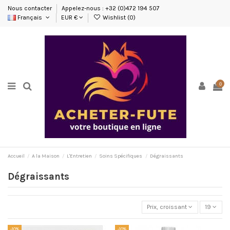
Nous contacter
Appelez-nous : +32 (0)472 194 507
Français
EUR €
Wishlist (
0
)
0
Accueil
A la Maison
L'Entretien
Soins Spécifiques
Dégraissants
Dégraissants
Prix, croissant
19
-10%
-10%