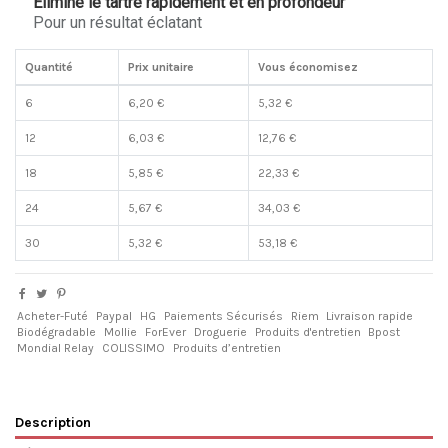
Élimine le tartre rapidement et en profondeur
Pour un résultat éclatant
Quantité
Prix unitaire
Vous économisez
6
6,20 €
5,32 €
12
6,03 €
12,76 €
18
5,85 €
22,33 €
24
5,67 €
34,03 €
30
5,32 €
53,18 €
Acheter-Futé
Paypal
HG
Paiements Sécurisés
Riem
Livraison rapide
Biodégradable
Mollie
ForEver
Droguerie
Produits d'entretien
Bpost
Mondial Relay
COLISSIMO
Produits d’entretien
Description