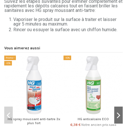
Suivez les étapes suivantes pour éliminer complètement et
rapidement les dépôts calcaires tout en faisant briller les
sanitaires avec HG spray moussant anti-tartre:
Vaporiser le produit sur la surface à traiter et laisser
agir 5 minutes au maximum.
Rincer ou essuyer la surface avec un chiffon humide.
Vous aimerez aussi
Promo !
-10%
-1
-10%
HG spray moussant anti-tartre 3x
HG anticalcaire ECO
plus fort
6,38 €
Notre ancien prix
7,09 €