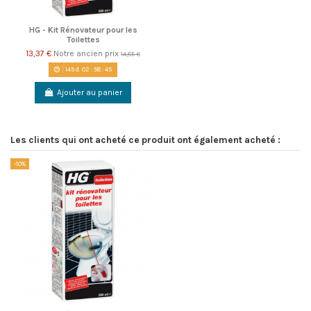
HG - Kit Rénovateur pour les
Toilettes
13,37 €
Notre ancien prix
14,85 €
145
d.
02
:
58
:
45
Ajouter au panier
Les clients qui ont acheté ce produit ont également acheté :
-10%