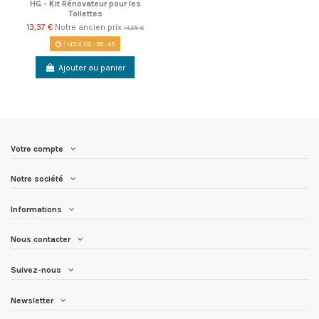
HG - Kit Rénovateur pour les
Toilettes
13,37 €
Notre ancien prix
14,85 €
145
d.
02
:
58
:
45
Ajouter au panier
Votre compte
Notre société
Informations
Nous contacter
Suivez-nous
Newsletter