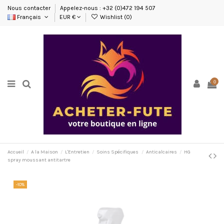
Nous contacter
Appelez-nous : +32 (0)472 194 507
Français
EUR €
Wishlist (
0
)
0
Accueil
A la Maison
L'Entretien
Soins Spécifiques
Anticalcaires
HG
spray moussant antitartre
-10%