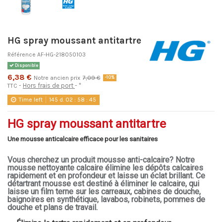
HG spray moussant antitartre
Référence
AF-HG-218050103
Disponible
6,38 €
Notre ancien prix
7,09 €
-10%
Hors frais de port
*
TTC
Time left
145
d.
02
:
58
:
45
HG spray moussant antitartre
Une mousse anticalcaire efficace pour les sanitaires
Vous cherchez un produit mousse anti-calcaire? Notre
mousse nettoyante calcaire élimine les dépôts calcaires
rapidement et en profondeur et laisse un éclat brillant. Ce
détartrant mousse est destiné à éliminer le calcaire, qui
laisse un film terne sur les carreaux, cabines de douche,
baignoires en synthétique, lavabos, robinets, pommes de
douche et plans de travail.