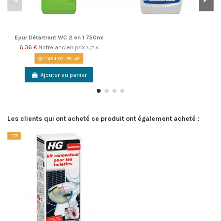
Epur Détartrant WC 2 en 1 750ml
6,36 €
Notre ancien prix
7,07 €
145
d.
02
:
58
:
45
Ajouter au panier
Les clients qui ont acheté ce produit ont également acheté :
-10%