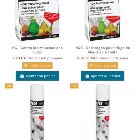
HG - Contre les Mouches des
HGX - Recharges pour Piège de
Fruits
Mouches à Fruits
7,70 €
Notre ancien prix
8,95 €
Notre ancien prix
8,55 €
9,95 €
145
d.
13
:
22
:
05
145
d.
13
:
22
:
05
Ajouter au panier
Ajouter au panier
-10%
-10%