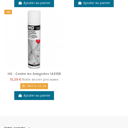
Ajouter au panier
Ajouter au panier
-10%
HG - Contre les Araignées 14215B
15,29 €
Notre ancien prix
16,99 €
145
d.
13
:
22
:
05
Ajouter au panier