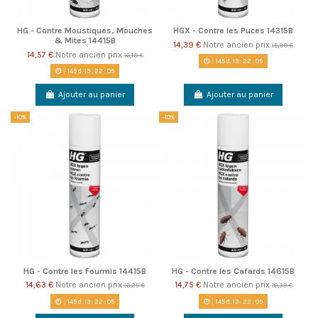
HG - Contre Moustiques, Mouches
HGX - Contre les Puces 14315B
& Mites 14415B
14,39 €
Notre ancien prix
15,99 €
14,57 €
Notre ancien prix
16,19 €
145
d.
13
:
22
:
05
145
d.
13
:
22
:
05
Ajouter au panier
Ajouter au panier
-10%
-10%
HG - Contre les Fourmis 14415B
HG - Contre les Cafards 14615B
14,63 €
Notre ancien prix
14,75 €
Notre ancien prix
16,25 €
16,39 €
145
d.
13
:
22
:
05
145
d.
13
:
22
:
05