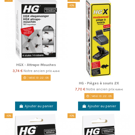
-10%
HGX - Attrape-Mouches
3,74 €
Notre ancien prix
4,15 €
145
d.
13
:
22
:
05
HG - Pièges à souris 2X
7,70 €
Notre ancien prix
8,55 €
145
d.
13
:
22
:
05
Ajouter au panier
Ajouter au panier
-10%
-10%