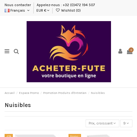
Nous contacter
Appelez-nous : +32 (0)472 194 507
Français
EUR €
Wishlist (
0
)
0
Accueil
Espace Promo
Promotion Produits d'Entretien
Nuisibles
Nuisibles
Prix, croissant
9
-10%
Promo !