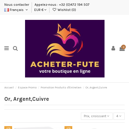
Nous contacter
Appelez-nous : +32 (0)472 194 507
Français
EUR €
Wishlist (
0
)
0
Accueil
Espace Promo
Promotion Produits d'Entretien
Or, Argent,Cuivre
Or, Argent,Cuivre
Prix, croissant
4
-10%
-10%