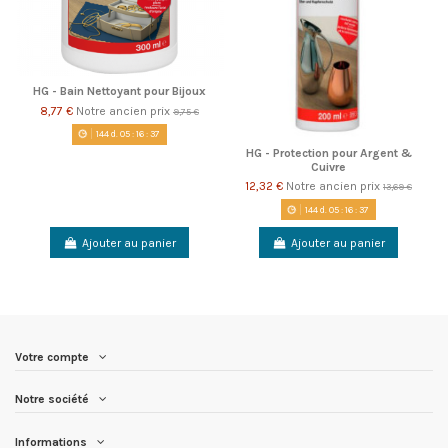
HG - Bain Nettoyant pour Bijoux
8,77 €
Notre ancien prix
9,75 €
144
d.
05
:
16
:
37
HG - Protection pour Argent &
Cuivre
12,32 €
Notre ancien prix
13,69 €
144
d.
05
:
16
:
37
Ajouter au panier
Ajouter au panier
Votre compte
Notre société
Informations