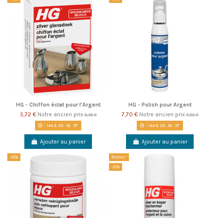
HG - Chiffon éclat pour l'Argent
HG - Polish pour Argent
5,72 €
Notre ancien prix
7,70 €
Notre ancien prix
6,35 €
8,55 €
144
d.
05
:
16
:
37
144
d.
05
:
16
:
37
Ajouter au panier
Ajouter au panier
-10%
Promo !
-10%