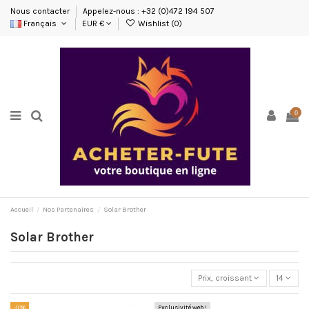
Nous contacter
Appelez-nous : +32 (0)472 194 507
Français
EUR €
Wishlist (
0
)
0
Accueil
Nos Partenaires
Solar Brother
Solar Brother
Prix, croissant
14
-10%
Exclusivité web !