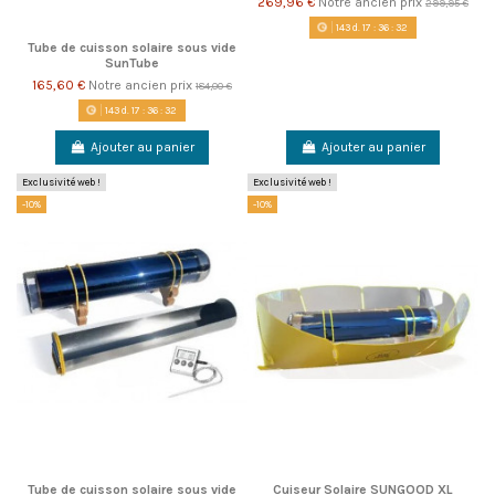
269,96 €
Notre ancien prix
299,95 €
143
d.
17
:
36
:
31
Tube de cuisson solaire sous vide
SunTube
165,60 €
Notre ancien prix
184,00 €
143
d.
17
:
36
:
31
Ajouter au panier
Ajouter au panier
Exclusivité web !
Exclusivité web !
-10%
-10%
Tube de cuisson solaire sous vide
Cuiseur Solaire SUNGOOD XL