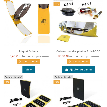
-10%
Briquet Solaire
Cuiseur solaire pliable SUNGOOD
13,46 €
Notre ancien prix
89,10 €
Notre ancien prix
14,95 €
99,00 €
143
d.
17
:
36
:
31
143
d.
17
:
36
:
31
View
Ajouter au panier
Exclusivité web !
Exclusivité web !
-15%
-10%