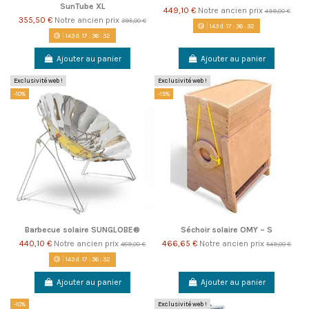
SunTube XL
449,10 €
Notre ancien prix
499,00 €
355,50 €
Notre ancien prix
395,00 €
143
d.
17
:
36
:
31
143
d.
17
:
36
:
31
Ajouter au panier
Ajouter au panier
Exclusivité web !
Exclusivité web !
-10%
-15%
Barbecue solaire SUNGLOBE®
Séchoir solaire OMY – S
440,10 €
Notre ancien prix
466,65 €
Notre ancien prix
489,00 €
549,00 €
143
d.
17
:
36
:
31
Ajouter au panier
Ajouter au panier
-10%
Exclusivité web !