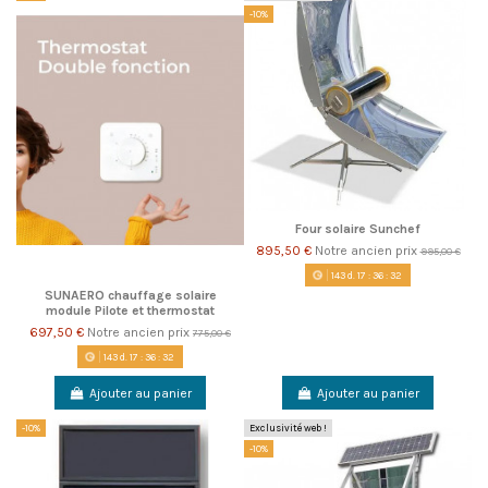
-10%
Four solaire Sunchef
895,50 €
Notre ancien prix
995,00 €
143
d.
17
:
36
:
31
SUNAERO chauffage solaire
module Pilote et thermostat
697,50 €
Notre ancien prix
775,00 €
143
d.
17
:
36
:
31
Ajouter au panier
Ajouter au panier
-10%
Exclusivité web !
-10%