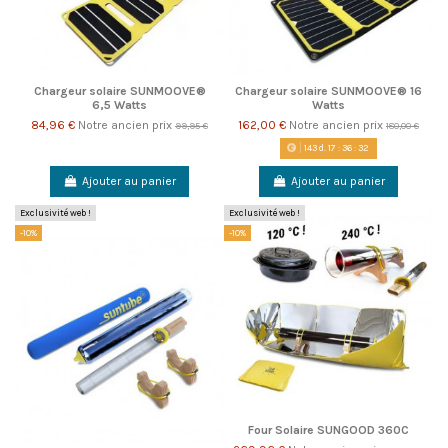
Chargeur solaire SUNMOOVE®
Chargeur solaire SUNMOOVE® 16
6,5 Watts
Watts
84,96 €
Notre ancien prix
162,00 €
Notre ancien prix
99,95 €
180,00 €
143
d.
17
:
36
:
31
Ajouter au panier
Ajouter au panier
Exclusivité web !
Exclusivité web !
-10%
-10%
Four Solaire SUNGOOD 360C