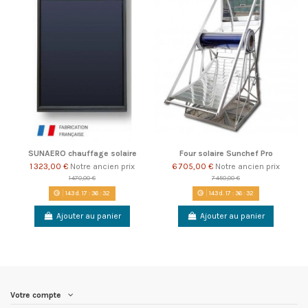
SUNAERO chauffage solaire
Four solaire Sunchef Pro
1 323,00 €
Notre ancien prix
6 705,00 €
Notre ancien prix
1 470,00 €
7 450,00 €
143
d.
17
:
36
:
31
143
d.
17
:
36
:
31
Ajouter au panier
Ajouter au panier
Votre compte