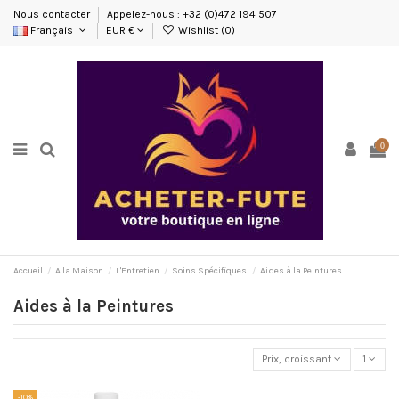
Nous contacter
Appelez-nous : +32 (0)472 194 507
Français
EUR €
Wishlist (
0
)
0
Accueil
A la Maison
L'Entretien
Soins Spécifiques
Aides à la Peintures
Aides à la Peintures
Prix, croissant
1
-10%