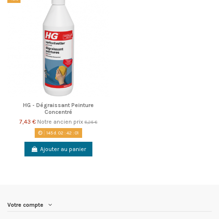
HG - Dégraissant Peinture
Concentré
7,43 €
Notre ancien prix
8,25 €
145
d.
02
:
42
:
01
Ajouter au panier
Votre compte