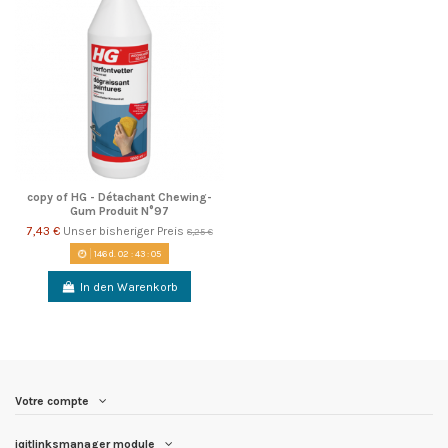
copy of HG - Détachant Chewing-
Gum Produit N°97
7,43 €
Unser bisheriger Preis
8,25 €
146
d.
02
:
43
:
05
In den Warenkorb
Votre compte
iqitlinksmanager module