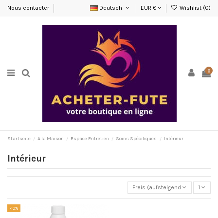
Nous contacter
Deutsch
EUR €
Wishlist (
0
)
0
Startseite
A la Maison
Espace Entretien
Soins Spécifiques
Intérieur
Intérieur
Preis (aufsteigend)
1
-10%