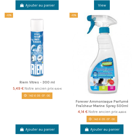
Ajouter au panier
View
-10%
-10%
Riem Vitres - 300 ml
5,49 €
Notre ancien prix
6,10 €
142
d.
05
:
07
:
00
Forever Ammoniaque Parfumé
Fraîcheur Marine Spray 500ml
4,14 €
Notre ancien prix
4,60 €
142
d.
05
:
07
:
00
Ajouter au panier
Ajouter au panier