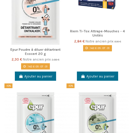
Riem Ti-Tox Attrape-Mouches - 4
Unités
2,84 €
Notre ancien prix
3,16 €
142
d.
05
:
07
:
00
Epur Poudre à diluer détartrant
Ecocert 20 g
2,30 €
Notre ancien prix
2,56 €
142
d.
05
:
07
:
00
Ajouter au panier
Ajouter au panier
-10%
-10%