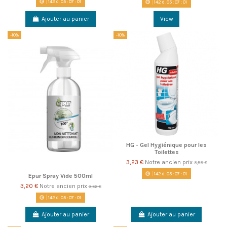
142
d.
05
:
07
:
00
142
d.
05
:
07
:
00
Ajouter au panier
View
-10%
-10%
HG - Gel Hygiénique pour les
Toilettes
3,23 €
Notre ancien prix
3,59 €
142
d.
05
:
07
:
00
Epur Spray Vide 500ml
3,20 €
Notre ancien prix
3,56 €
142
d.
05
:
07
:
00
Ajouter au panier
Ajouter au panier