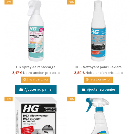
-10%
-10%
HG Spray de repassage
HG - Nettoyant pour Claviers
3,47 €
Notre ancien prix
3,59 €
Notre ancien prix
3,85 €
3,99 €
142
d.
05
:
07
:
00
142
d.
05
:
07
:
00
Ajouter au panier
Ajouter au panier
-10%
-10%