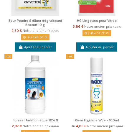
Epur Poudre à diluer dégraissant
HG Lingettes pour Vitres
Ecocert 10 g
3,86 €
Notre ancien prix
4,29 €
2,50 €
Notre ancien prix
2,78 €
142
d.
05
:
07
:
00
142
d.
05
:
07
:
00
Ajouter au panier
Ajouter au panier
-10%
-10%
Forever Ammoniaque 12% 1l
Riem Hygiène Wc+ - 100ml
2,97 €
Notre ancien prix
4,05 €
Notre ancien prix
Du
3,30 €
4,50 €