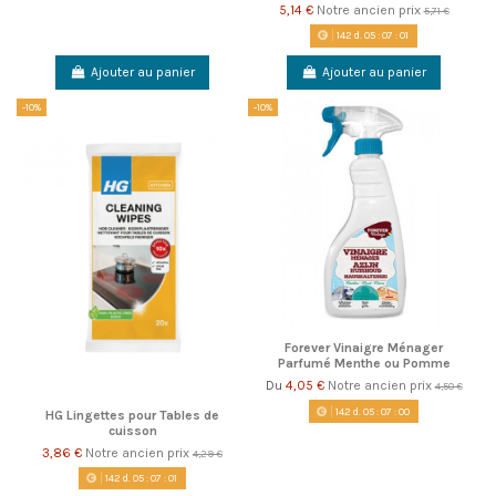
5,14 €
Notre ancien prix
5,71 €
142
d.
05
:
07
:
00
Ajouter au panier
Ajouter au panier
-10%
-10%
Forever Vinaigre Ménager
Parfumé Menthe ou Pomme
4,05 €
Notre ancien prix
Du
4,50 €
142
d.
05
:
07
:
00
HG Lingettes pour Tables de
cuisson
3,86 €
Notre ancien prix
4,29 €
142
d.
05
:
07
:
00