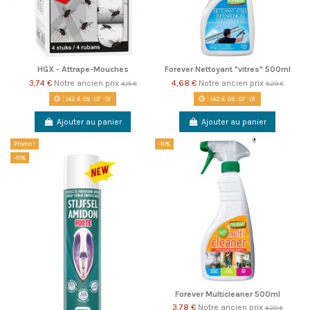
HGX - Attrape-Mouches
Forever Nettoyant "vitres" 500ml
3,74 €
Notre ancien prix
4,68 €
Notre ancien prix
4,15 €
5,20 €
142
d.
05
:
07
:
00
142
d.
05
:
07
:
00
Ajouter au panier
Ajouter au panier
Promo !
-10%
-10%
Forever Multicleaner 500ml
3,78 €
Notre ancien prix
4,20 €