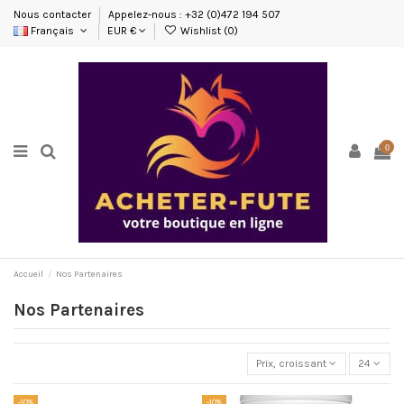
Nous contacter
Appelez-nous : +32 (0)472 194 507
Français
EUR €
Wishlist (
0
)
0
Accueil
Nos Partenaires
Nos Partenaires
Prix, croissant
24
-10%
-10%