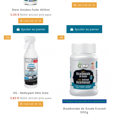
142
d.
05
:
07
:
00
Riem Amidon Forte 400ml
5,04 €
Notre ancien prix
5,60 €
142
d.
05
:
07
:
00
Ajouter au panier
Ajouter au panier
-10%
-10%
HG - Nettoyant Vitre Auto
3,83 €
Notre ancien prix
4,25 €
Produit disponible à la commande
142
d.
05
:
07
:
00
Bicarbonate de Soude Ecocert
500g