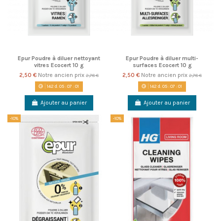
Epur Poudre à diluer nettoyant
Epur Poudre à diluer multi-
vitres Ecocert 10 g
surfaces Ecocert 10 g
2,50 €
Notre ancien prix
2,50 €
Notre ancien prix
2,78 €
2,78 €
142
d.
05
:
07
:
00
142
d.
05
:
07
:
00
Ajouter au panier
Ajouter au panier
-10%
-10%