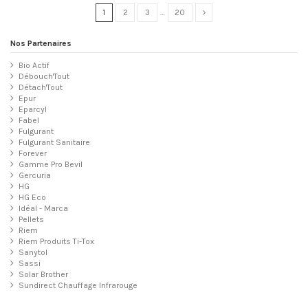
1
2
3
…
20
Nos Partenaires
Bio Actif
Débouch'Tout
Détach'Tout
Epur
Eparcyl
Fabel
Fulgurant
Fulgurant Sanitaire
Forever
Gamme Pro Bevil
Gercuria
HG
HG Eco
Idéal - Marca
Pellets
Riem
Riem Produits Ti-Tox
Sanytol
Sassi
Solar Brother
Sundirect Chauffage Infrarouge