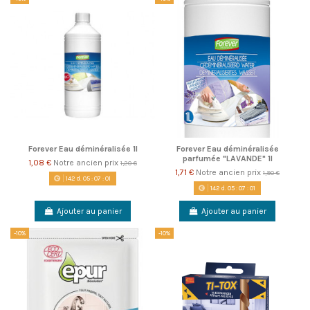
Forever Eau déminéralisée 1l
Forever Eau déminéralisée
parfumée "LAVANDE" 1l
1,08 €
Notre ancien prix
1,20 €
1,71 €
Notre ancien prix
1,90 €
142
d.
05
:
07
:
00
142
d.
05
:
07
:
00
Ajouter au panier
Ajouter au panier
-10%
-10%