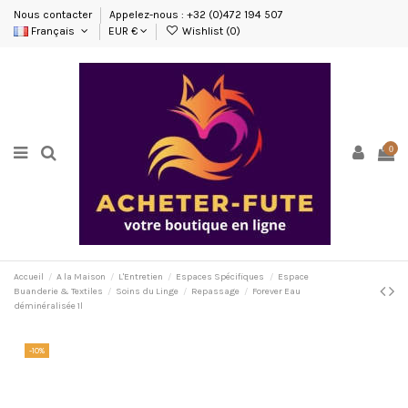
Nous contacter
Appelez-nous : +32 (0)472 194 507
Français
EUR €
Wishlist (
0
)
0
Accueil
A la Maison
L'Entretien
Espaces Spécifiques
Espace
Buanderie & Textiles
Soins du Linge
Repassage
Forever Eau
déminéralisée 1l
-10%