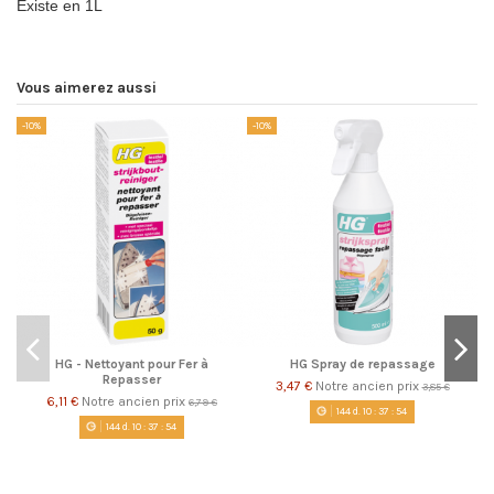
Existe en 1L
Vous aimerez aussi
-10%
-10%
Pr
-1
HG - Nettoyant pour Fer à
HG Spray de repassage
Repasser
3,47 €
Notre ancien prix
3,85 €
6,11 €
Notre ancien prix
6,79 €
144
d.
10
:
37
:
54
144
d.
10
:
37
:
54