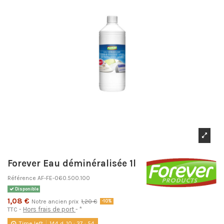
Forever Eau déminéralisée 1l
Référence
AF-FE-060.500.100
Disponible
1,08 €
Notre ancien prix
1,20 €
-10%
Hors frais de port
*
TTC
Time left
144
d.
10
:
37
:
54