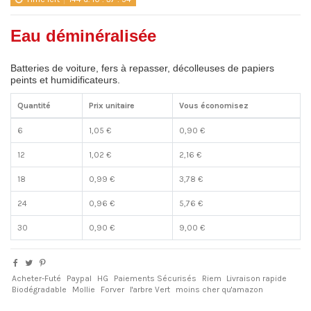
Eau déminéralisée
Batteries de voiture, fers à repasser, décolleuses de papiers
peints et humidificateurs.
Quantité
Prix unitaire
Vous économisez
6
1,05 €
0,90 €
12
1,02 €
2,16 €
18
0,99 €
3,78 €
24
0,96 €
5,76 €
30
0,90 €
9,00 €
Acheter-Futé
Paypal
HG
Paiements Sécurisés
Riem
Livraison rapide
Biodégradable
Mollie
Forver
l'arbre Vert
moins cher qu'amazon