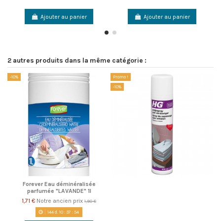
Ajouter au panier
Ajouter au panier
2 autres produits dans la même catégorie :
-10%
Promo !
-10%
Forever Eau déminéralisée
parfumée "LAVANDE" 1l
1,71 €
Notre ancien prix
1,90 €
144
d.
10
:
37
:
54