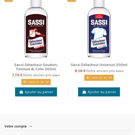
Sassi Détacheur Goudron,
Sassi Détacheur Universel 200ml
Peinture & Colle 200ml
8,58 €
Notre ancien prix
9,53 €
7,79 €
Notre ancien prix
8,66 €
142
d.
21
:
43
:
53
142
d.
21
:
43
:
53
Ajouter au panier
Ajouter au panier
Votre compte