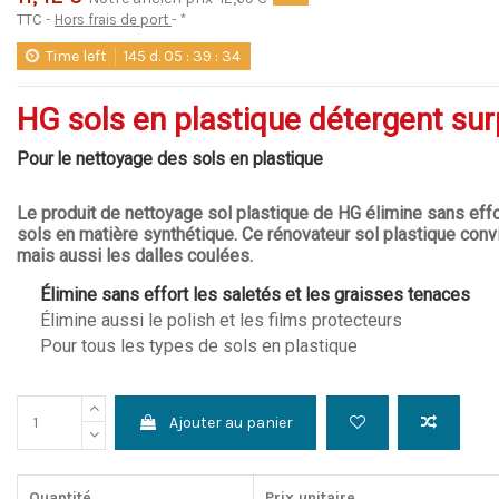
TTC
Hors frais de port
*
Time left
145
d.
05
:
39
:
34
HG sols en plastique détergent sur
Pour le nettoyage des sols en plastique
Le produit de nettoyage sol plastique de HG élimine sans effo
sols en matière synthétique. Ce rénovateur sol plastique convie
mais aussi les dalles coulées.
Élimine sans effort les saletés et les graisses tenaces
Élimine aussi le polish et les films protecteurs
Pour tous les types de sols en plastique
Ajouter au panier
Quantité
Prix unitaire