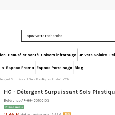
ien
Beauté et santé
Univers infrarouge
Univers Solaire
Pel
ia
Espace Promo
Espace Parrainage
Blog
tergent Surpuissant Sols Plastiques Produit N°79
HG - Détergent Surpuissant Sols Plastiq
Référence
AF-HG-150100103
Disponible
11,42 €
Notre ancien prix
12,69 €
-10%