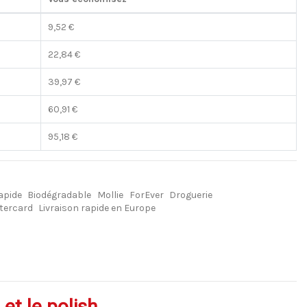
9,52 €
22,84 €
39,97 €
60,91 €
95,18 €
apide
Biodégradable
Mollie
ForEver
Droguerie
tercard
Livraison rapide en Europe
et le polish