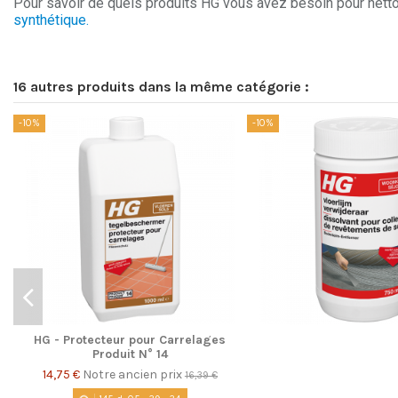
Pour savoir de quels produits HG vous avez besoin pour netto
synthétique
.
16 autres produits dans la même catégorie :
-10%
-10%
HG - Protecteur pour Carrelages
Produit N° 14
14,75 €
Notre ancien prix
16,39 €