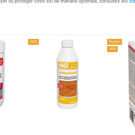
yer ou protéger votre sol de manière optimale, consultez les
co
-10%
Promo !
-10%