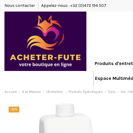
Nous contacter
Appelez-nous : +32 (0)472 194 507
Produits d'entret
Espace Multiméd
Accueil
A la Maison
L'Entretien
Produits Spécifiques
Sols
HG - Dé
-10%