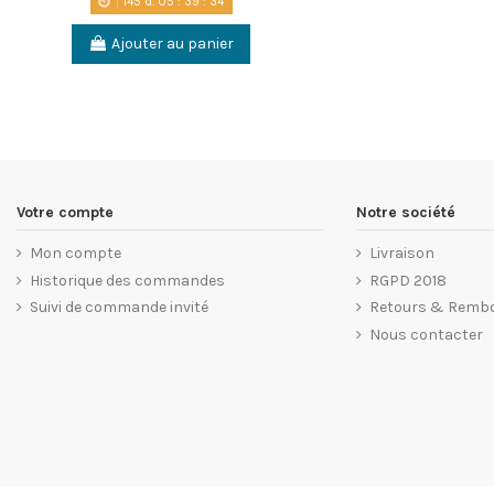
145
d.
05
:
39
:
34
Ajouter au panier
Votre compte
Notre société
Mon compte
Livraison
Historique des commandes
RGPD 2018
Suivi de commande invité
Retours & Remb
Nous contacter