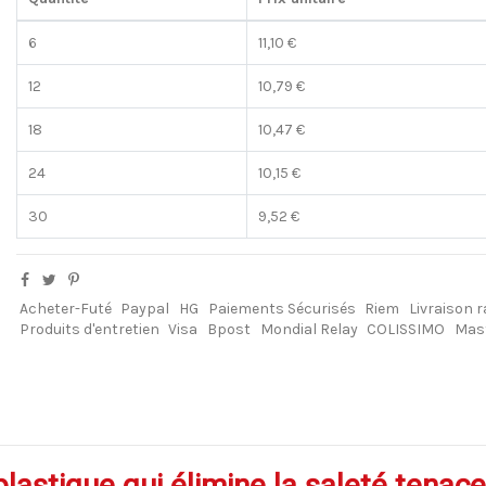
6
11,10 €
12
10,79 €
18
10,47 €
24
10,15 €
30
9,52 €
Acheter-Futé
Paypal
HG
Paiements Sécurisés
Riem
Livraison r
Produits d'entretien
Visa
Bpost
Mondial Relay
COLISSIMO
Mas
lastique qui élimine la saleté tenace 