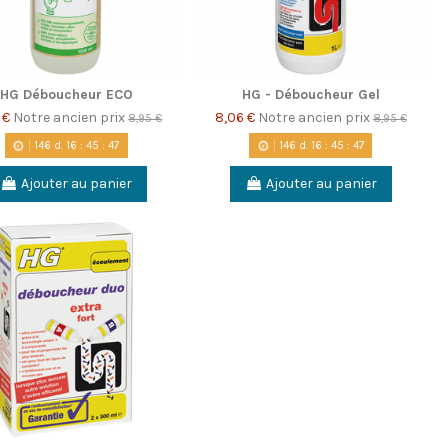
HG Déboucheur ECO
HG - Déboucheur Gel
 €
Notre ancien prix
8,06 €
Notre ancien prix
8,95 €
8,95 €
146
d.
16
:
45
:
46
146
d.
16
:
45
:
46
Ajouter au panier
Ajouter au panier