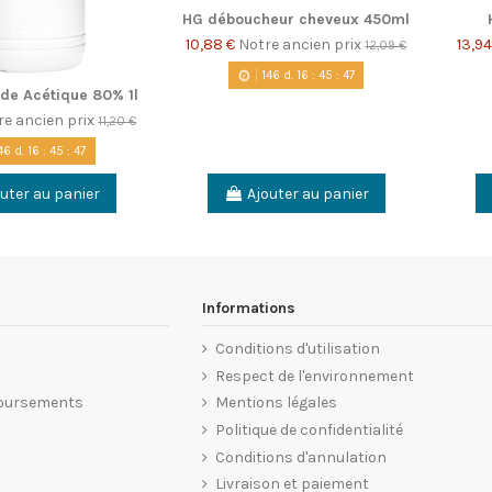
HG déboucheur cheveux 450ml
10,88 €
Notre ancien prix
13,9
12,09 €
146
d.
16
:
45
:
46
ide Acétique 80% 1l
re ancien prix
11,20 €
46
d.
16
:
45
:
46
uter au panier
Ajouter au panier
Informations
Conditions d'utilisation
Respect de l'environnement
oursements
Mentions légales
Politique de confidentialité
Conditions d'annulation
Livraison et paiement