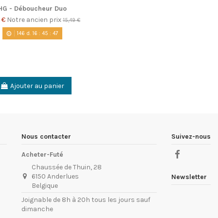
HG - Déboucheur Duo
4 €
Notre ancien prix
15,49 €
146
d.
16
:
45
:
46
Ajouter au panier
Nous contacter
Suivez-nous
Acheter-Futé
Chaussée de Thuin, 28
6150 Anderlues
Newsletter
Belgique
Joignable de 8h à 20h tous les jours sauf
dimanche