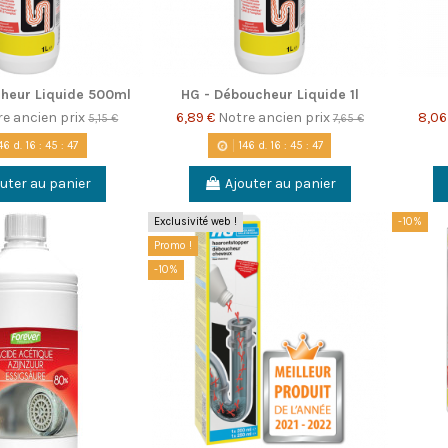
heur Liquide 500ml
HG - Déboucheur Liquide 1l
re ancien prix
6,89 €
Notre ancien prix
8,06
5,15 €
7,65 €
46
d.
16
:
45
:
46
146
d.
16
:
45
:
46
uter au panier
Ajouter au panier
Exclusivité web !
-10%
Promo !
-10%