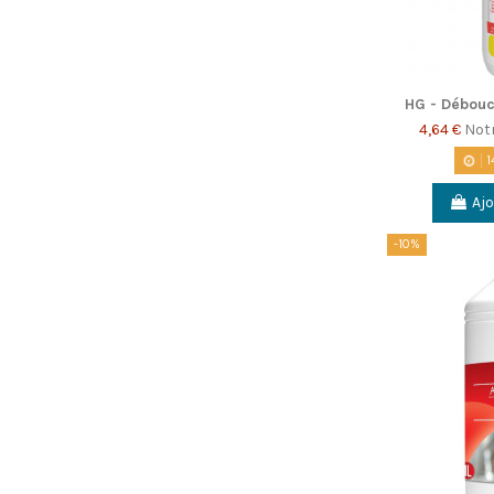
HG - Débouc
4,64 €
Not
1
Ajo
-10%