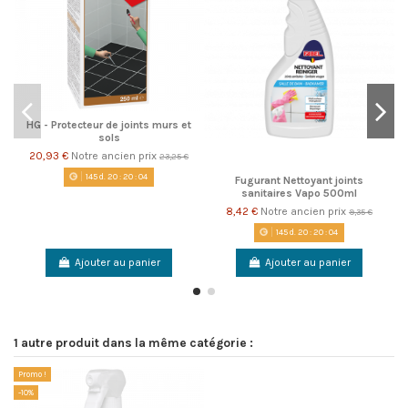
HG - Protecteur de joints murs et
sols
20,93 €
Notre ancien prix
23,25 €
145
d.
20
:
20
:
03
Fugurant Nettoyant joints
sanitaires Vapo 500ml
8,42 €
Notre ancien prix
9,35 €
145
d.
20
:
20
:
03
Ajouter au panier
Ajouter au panier
1 autre produit dans la même catégorie :
Promo !
-10%