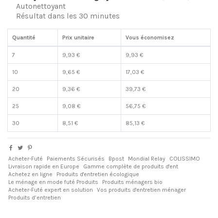
Autonettoyant
Résultat dans les 30 minutes
Quantité
Prix unitaire
Vous économisez
7
9,93 €
9,93 €
10
9,65 €
17,03 €
20
9,36 €
39,73 €
25
9,08 €
56,75 €
30
8,51 €
85,13 €
Acheter-Futé
Paiements Sécurisés
Bpost
Mondial Relay
COLISSIMO
Livraison rapide en Europe
Gamme complète de produits d'ent
Achetez en ligne
Produits d'entretien écologique
Le ménage en mode futé Produits
Produits ménagers bio
Acheter-Futé expert en solution
Vos produits d'entretien ménager
Produits d’entretien