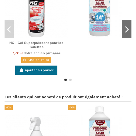
HG - Gel Superpuissant pour les
Toilettes
7,70 €
Notre ancien prix
8,55 €
145
d.
20
:
20
:
03
Ajouter au panier
Les clients qui ont acheté ce produit ont également acheté :
-10%
-10%
-1