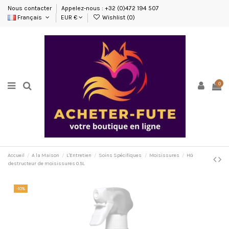
Nous contacter
Appelez-nous : +32 (0)472 194 507
Français
EUR €
Wishlist (
0
)
0
Accueil
A la Maison
L'Entretien
Soins Spécifiques
Moisissures
HG
destructeur de moisissures 0.5L
-10%