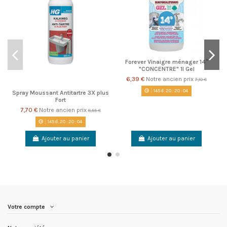
Forever Vinaigre ménager 14°
"CONCENTRE" 1l Gel
6,39 €
Notre ancien prix
7,10 €
145
d.
20
:
20
:
03
Spray Moussant Antitartre 3X plus
Fort
7,70 €
Notre ancien prix
8,55 €
145
d.
20
:
20
:
03
Ajouter au panier
Ajouter au panier
Votre compte