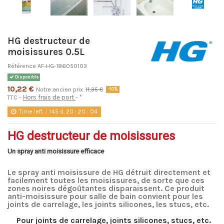
HG destructeur de
moisissures 0.5L
Référence
AF-HG-186050103
Disponible
10,22 €
Notre ancien prix
11,35 €
-10%
Hors frais de port
*
TTC
Time left
145
d.
20
:
20
:
03
HG destructeur de moisissures
Un spray anti moisissure efficace
Le spray anti moisissure de HG détruit directement et
facilement toutes les moisissures, de sorte que ces
zones noires dégoûtantes disparaissent.
Ce produit
anti-moisissure pour salle de bain convient pour les
joints de carrelage, les joints silicones, les stucs, etc.
Pour joints de carrelage, joints silicones, stucs, etc.