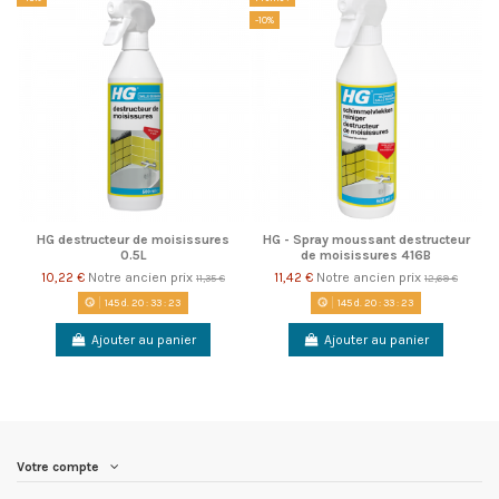
-10%
HG destructeur de moisissures
HG - Spray moussant destructeur
0.5L
de moisissures 416B
10,22 €
Notre ancien prix
11,42 €
Notre ancien prix
11,35 €
12,69 €
145
d.
20
:
33
:
23
145
d.
20
:
33
:
23
Ajouter au panier
Ajouter au panier
Votre compte