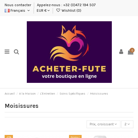
Nous contacter
Appelez-nous : +32 (0)472 194 507
Français
EUR €
Wishlist (
0
)
0
Accueil
A la Maison
L'Entretien
Soins Spécifiques
Moisissures
Moisissures
Prix, croissant
2
-10%
Promo !