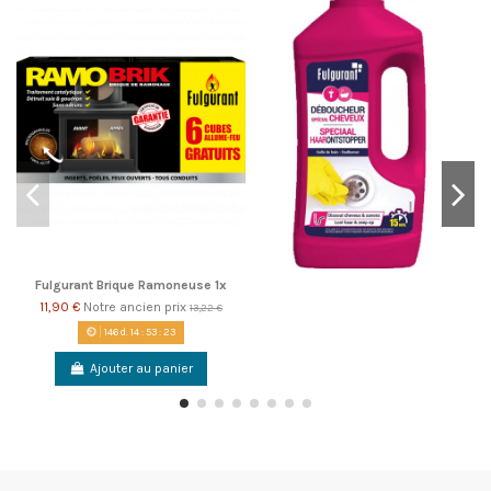
Fulgurant Brique Ramoneuse 1x
11,90 €
Notre ancien prix
13,22 €
146
d.
14
:
53
:
22
Ajouter au panier