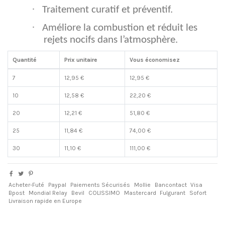
·
Traitement curatif et préventif.
·
Améliore la combustion et réduit les
rejets nocifs dans l’atmosphère.
Quantité
Prix unitaire
Vous économisez
7
12,95 €
12,95 €
10
12,58 €
22,20 €
20
12,21 €
51,80 €
25
11,84 €
74,00 €
30
11,10 €
111,00 €
Acheter-Futé
Paypal
Paiements Sécurisés
Mollie
Bancontact
Visa
Bpost
Mondial Relay
Bevil
COLISSIMO
Mastercard
Fulgurant
Sofort
Livraison rapide en Europe