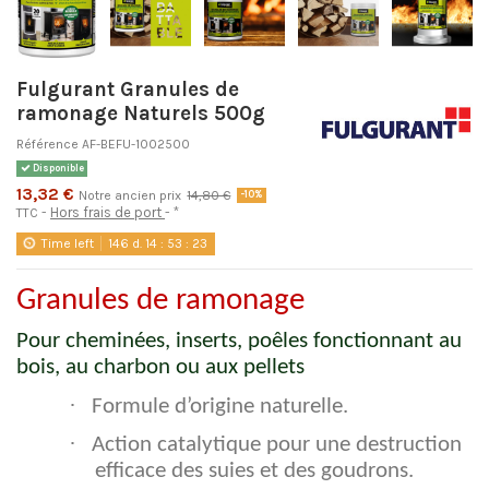
Fulgurant Granules de
ramonage Naturels 500g
Référence
AF-BEFU-1002500
Disponible
13,32 €
Notre ancien prix
14,80 €
-10%
Hors frais de port
*
TTC
Time left
146
d.
14
:
53
:
22
Granules de ramonage
Pour cheminées, inserts, poêles fonctionnant au
bois, au charbon ou aux pellets
·
Formule d’origine naturelle.
·
Action catalytique pour une destruction
efficace des suies et des goudrons.