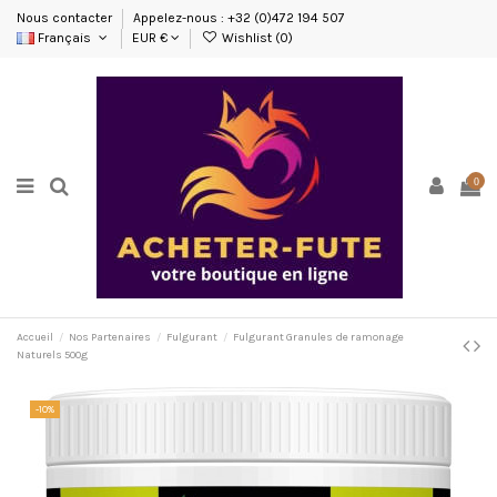
Nous contacter
Appelez-nous : +32 (0)472 194 507
Français
EUR €
Wishlist (
0
)
0
Accueil
Nos Partenaires
Fulgurant
Fulgurant Granules de ramonage
Naturels 500g
-10%