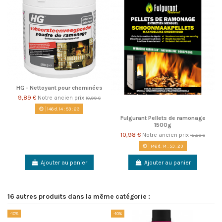
HG - Nettoyant pour cheminées
9,89 €
Notre ancien prix
10,99 €
146
d.
14
:
53
:
22
Fulgurant Pellets de ramonage
1500g
10,98 €
Notre ancien prix
12,20 €
146
d.
14
:
53
:
22
Ajouter au panier
Ajouter au panier
16 autres produits dans la même catégorie :
-10%
-10%
-1