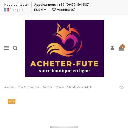
Nous contacter
Appelez-nous : +32 (0)472 194 507
Français
EUR €
Wishlist (
0
)
0
Accueil
Nos Partenaires
Forever
Forever Silicate de soude 1l
-10%