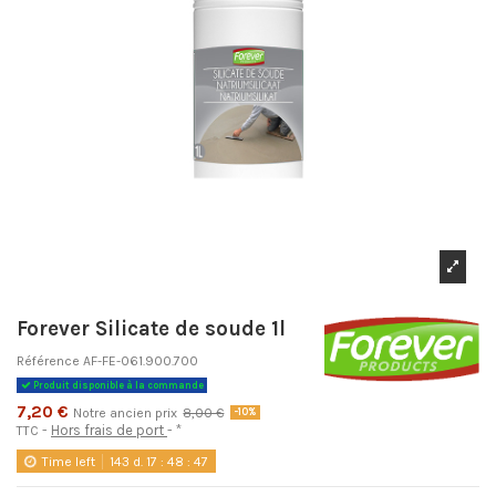
Forever Silicate de soude 1l
Référence
AF-FE-061.900.700
Produit disponible à la commande
7,20 €
Notre ancien prix
8,00 €
-10%
Hors frais de port
*
TTC
Time left
143
d.
17
:
48
:
46