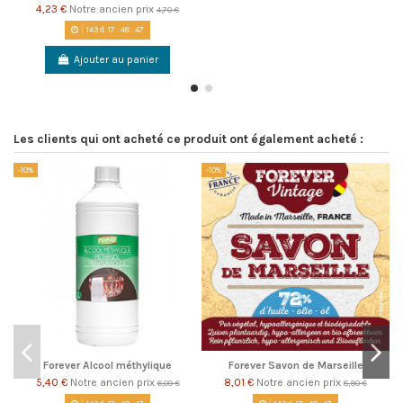
4,23 €
Notre ancien prix
4,70 €
143
d.
17
:
48
:
46
Ajouter au panier
Les clients qui ont acheté ce produit ont également acheté :
-10%
-10%
-1
Forever Alcool méthylique
Forever Savon de Marseille
5,40 €
Notre ancien prix
8,01 €
Notre ancien prix
6,00 €
8,90 €