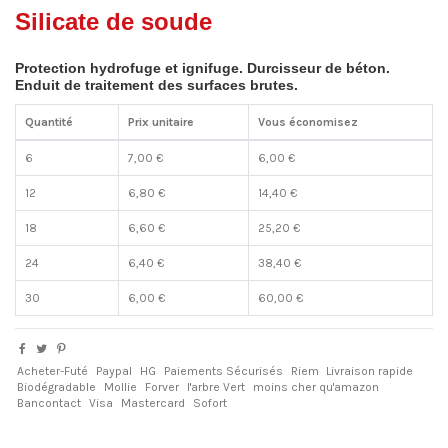
Silicate de soude
Protection hydrofuge et ignifuge. Durcisseur de béton.
Enduit de traitement des surfaces brutes.
Quantité
Prix unitaire
Vous économisez
6
7,00 €
6,00 €
12
6,80 €
14,40 €
18
6,60 €
25,20 €
24
6,40 €
38,40 €
30
6,00 €
60,00 €
Acheter-Futé
Paypal
HG
Paiements Sécurisés
Riem
Livraison rapide
Biodégradable
Mollie
Forver
l'arbre Vert
moins cher qu'amazon
Bancontact
Visa
Mastercard
Sofort