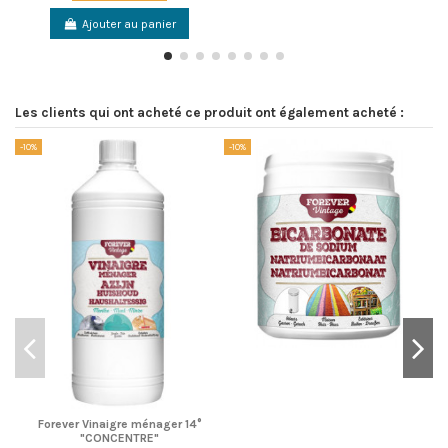
Ajouter au panier
Les clients qui ont acheté ce produit ont également acheté :
-10%
-10%
-1
Forever Vinaigre ménager 14°
"CONCENTRE"