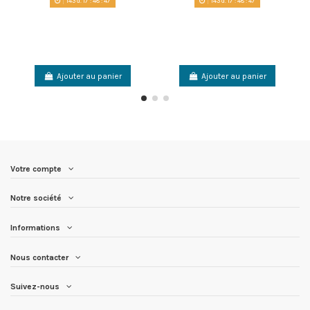
143
d.
17
:
48
:
46
143
d.
17
:
48
:
46
Ajouter au panier
Ajouter au panier
Votre compte
Notre société
Informations
Nous contacter
Suivez-nous