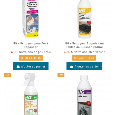
HG - Nettoyant pour Fer à
HG - Nettoyant Surpuissant
Repasser
Tables de Cuisson 250ml
6,11 €
Notre ancien prix
6,38 €
Notre ancien prix
6,79 €
7,09 €
145
d.
11
:
10
:
49
145
d.
11
:
10
:
49
Ajouter au panier
Ajouter au panier
-10%
-10%