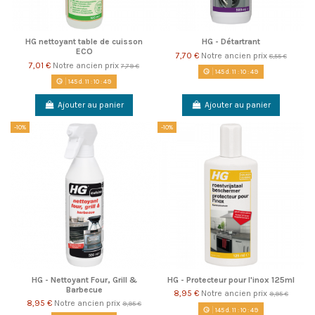
HG nettoyant table de cuisson
HG - Détartrant
ECO
7,70 €
Notre ancien prix
8,55 €
7,01 €
Notre ancien prix
7,79 €
145
d.
11
:
10
:
49
145
d.
11
:
10
:
49
Ajouter au panier
Ajouter au panier
-10%
-10%
HG - Nettoyant Four, Grill &
HG - Protecteur pour l'inox 125ml
Barbecue
8,95 €
Notre ancien prix
9,95 €
8,95 €
Notre ancien prix
9,95 €
145
d.
11
:
10
:
49