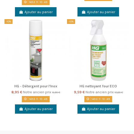
145
d.
11
:
10
:
49
Ajouter au panier
Ajouter au panier
-10%
-10%
HG - Détergent pour l'Inox
HG nettoyant four ECO
8,95 €
Notre ancien prix
9,59 €
Notre ancien prix
9,95 €
10,65 €
145
d.
11
:
10
:
49
145
d.
11
:
10
:
49
Ajouter au panier
Ajouter au panier