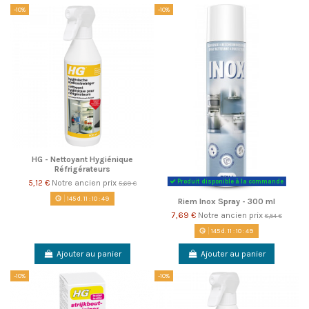
-10%
-10%
HG - Nettoyant Hygiénique
Réfrigérateurs
5,12 €
Notre ancien prix
Produit disponible à la commande
5,69 €
145
d.
11
:
10
:
49
Riem Inox Spray - 300 ml
7,69 €
Notre ancien prix
8,54 €
145
d.
11
:
10
:
49
Ajouter au panier
Ajouter au panier
-10%
-10%