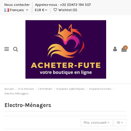
Nous contacter
Appelez-nous : +32 (0)472 194 507
Français
EUR €
Wishlist (
0
)
0
Accueil
A la Maison
L'Entretien
Espaces Spécifiques
Espace Cuisines
Electro-Ménagers
Electro-Ménagers
Prix, croissant
10