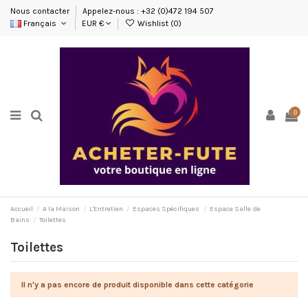
Nous contacter
Appelez-nous : +32 (0)472 194 507
Français
EUR €
Wishlist (
0
)
0
Accueil
A la Maison
L'Entretien
Espaces Spécifiques
Espace Salle de
Bains
Toilettes
Toilettes
Il n'y a pas encore de produit disponible dans cette catégorie