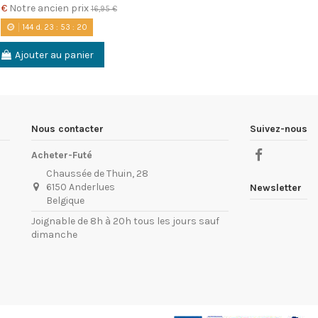
 €
Notre ancien prix
16,95 €
144
d.
23
:
53
:
20
Ajouter au panier
Nous contacter
Suivez-nous
Acheter-Futé
Chaussée de Thuin, 28
6150 Anderlues
Newsletter
Belgique
Joignable de 8h à 20h tous les jours sauf
dimanche