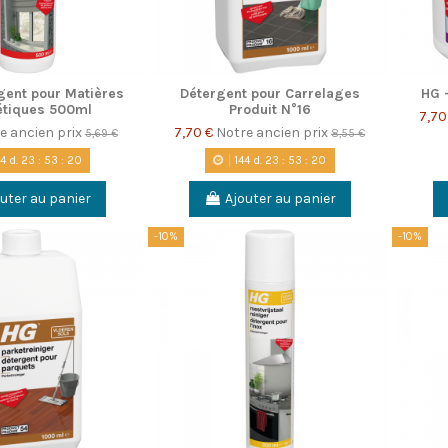
gent pour Matières
Détergent pour Carrelages
HG 
étiques 500ml
Produit N°16
7,70
e ancien prix
7,70 €
Notre ancien prix
5,69 €
8,55 €
44
d.
23
:
53
:
20
144
d.
23
:
53
:
20
uter au panier
Ajouter au panier
-10%
-10%