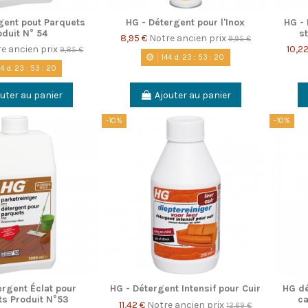
gent pout Parquets
HG - Détergent pour l'Inox
HG - 
oduit N° 54
st
8,95 €
Notre ancien prix
9,95 €
e ancien prix
10,2
9,85 €
144
d.
23
:
53
:
20
44
d.
23
:
53
:
20
uter au panier
Ajouter au panier
-10%
-10%
ergent Éclat pour
HG - Détergent Intensif pour Cuir
HG dé
ts Produit N°53
ca
11,42 €
Notre ancien prix
12,69 €