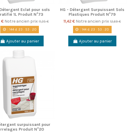
Détergent Eclat pour sols
HG - Détergent Surpuissant Sols
ratifié 1L Produit N°73
Plastiques Produit N°79
2 €
Notre ancien prix
11,42 €
Notre ancien prix
11,35 €
12,69 €
144
d.
23
:
53
:
20
144
d.
23
:
53
:
20
Ajouter au panier
Ajouter au panier
tergent surpuissant pour
rrelages Produit N°20