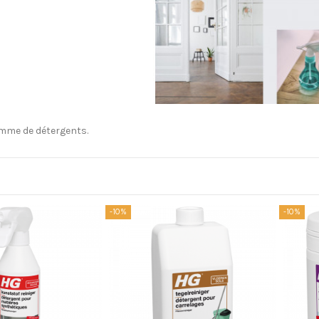
mme de détergents.
-10%
-10%