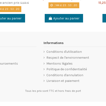
e ancien prix
15,25
12,69 €
144
d.
23
:
53
:
20
44
d.
23
:
53
:
20
uter au panier
Ajouter au panier
Informations
Conditions d'utilisation
Respect de l'environnement
oursements
Mentions légales
Politique de confidentialité
Conditions d'annulation
Livraison et paiement
Tous les prix sont TTC et
hors frais de port