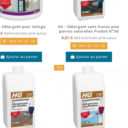
- Détergent pour Voilage
HG - Détergent sans traces pour
pierres naturelles Produit N°38
 €
Notre ancien prix
8,55 €
8,87 €
Notre ancien prix
9,85 €
144
d.
23
:
53
:
20
144
d.
23
:
53
:
20
Ajouter au panier
Ajouter au panier
-10%