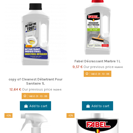
Fabel Décrassant Marbre 1 L
9,57 €
Our previous price
10,63 €
146
d.
01
:
10
:
08
copy of Cleanest Détartrant Pour
Sanitaire 1L
12,64 €
Our previous price
14,04 €
146
d.
01
:
10
:
08
Add to cart
Add to cart
-10%
-10%