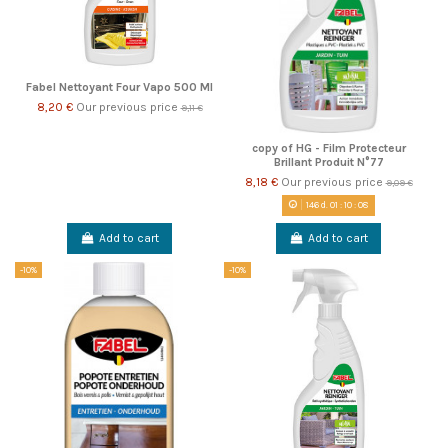
Fabel Nettoyant Four Vapo 500 Ml
8,20 €
Our previous price
9,11 €
copy of HG - Film Protecteur
Brillant Produit N°77
8,18 €
Our previous price
9,09 €
146
d.
01
:
10
:
08
Add to cart
Add to cart
-10%
-10%