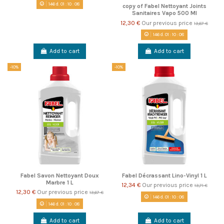
146
d.
01
:
10
:
08
copy of Fabel Nettoyant Joints
Sanitaires Vapo 500 Ml
12,30 €
Our previous price
13,67 €
146
d.
01
:
10
:
08
Add to cart
Add to cart
-10%
-10%
Fabel Savon Nettoyant Doux
Fabel Décrassant Lino-Vinyl 1 L
Marbre 1 L
12,34 €
Our previous price
13,71 €
12,30 €
Our previous price
13,67 €
146
d.
01
:
10
:
08
146
d.
01
:
10
:
08
Add to cart
Add to cart