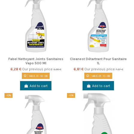
Fabel Nettoyant Joints Sanitaires
Cleanest Détartrant Pour Sanitaire
Vapo 500 Ml
1L
6,28 €
Our previous price
6,81 €
Our previous price
6,98 €
7,57 €
146
d.
01
:
10
:
08
146
d.
01
:
10
:
08
Add to cart
Add to cart
-10%
-10%