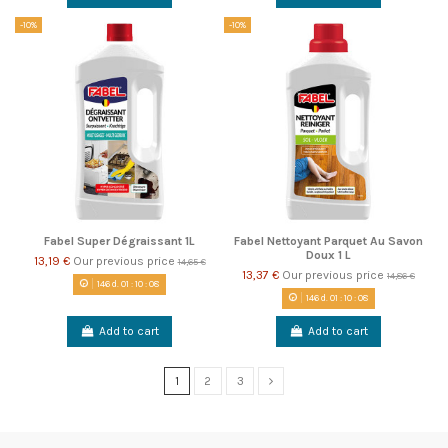
-10%
-10%
Fabel Super Dégraissant 1L
Fabel Nettoyant Parquet Au Savon
Doux 1 L
13,19 €
Our previous price
14,65 €
13,37 €
Our previous price
14,86 €
146
d.
01
:
10
:
08
146
d.
01
:
10
:
08
Add to cart
Add to cart
1
2
3