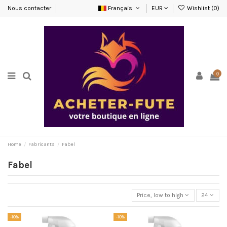
Nous contacter
Français
EUR
Wishlist (
0
)
0
Home
Fabricants
Fabel
Fabel
Price, low to high
24
-10%
-10%