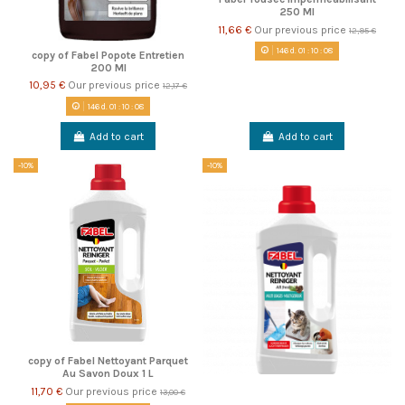
250 Ml
11,66 €
Our previous price
12,95 €
146
d.
01
:
10
:
08
copy of Fabel Popote Entretien
200 Ml
10,95 €
Our previous price
12,17 €
146
d.
01
:
10
:
08
Add to cart
Add to cart
-10%
-10%
copy of Fabel Nettoyant Parquet
Au Savon Doux 1 L
11,70 €
Our previous price
13,00 €