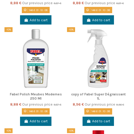
8,88 €
Our previous price
8,88 €
Our previous price
9,87 €
9,87 €
146
d.
01
:
10
:
08
146
d.
01
:
10
:
08
Add to cart
Add to cart
-10%
-10%
Fabel Polish Meubes Modernes
copy of Fabel Super Dégraissant
250 Ml
1L
8,88 €
Our previous price
8,96 €
Our previous price
9,87 €
9,96 €
146
d.
01
:
10
:
08
146
d.
01
:
10
:
08
Add to cart
Add to cart
-10%
-10%