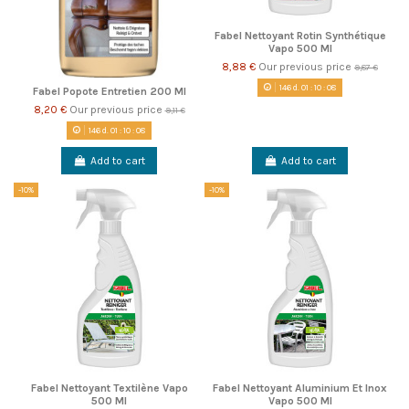
Fabel Nettoyant Rotin Synthétique
Vapo 500 Ml
8,88 €
Our previous price
9,87 €
146
d.
01
:
10
:
08
Fabel Popote Entretien 200 Ml
8,20 €
Our previous price
9,11 €
146
d.
01
:
10
:
08
Add to cart
Add to cart
-10%
-10%
Fabel Nettoyant Textilène Vapo
Fabel Nettoyant Aluminium Et Inox
500 Ml
Vapo 500 Ml