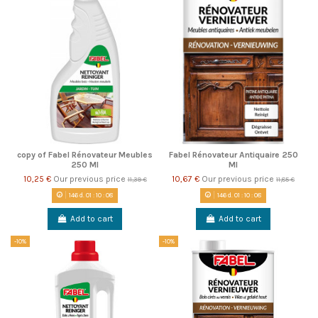
copy of Fabel Rénovateur Meubles
Fabel Rénovateur Antiquaire 250
250 Ml
Ml
10,25 €
Our previous price
10,67 €
Our previous price
11,39 €
11,85 €
146
d.
01
:
10
:
08
146
d.
01
:
10
:
08
Add to cart
Add to cart
-10%
-10%