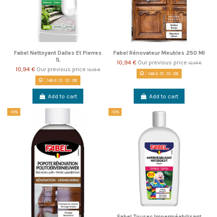
Fabel Nettoyant Dalles Et Pierres
Fabel Rénovateur Meubles 250 Ml
1L
10,94 €
Our previous price
12,15 €
10,94 €
Our previous price
12,15 €
146
d.
01
:
10
:
08
146
d.
01
:
10
:
08
Add to cart
Add to cart
-10%
-10%
Fabel Tousec Imperméabilisant