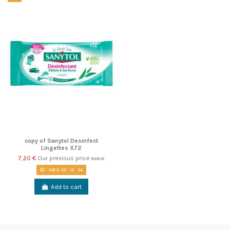
copy of Sanytol Desinfect
Lingettes X72
7,20 €
Our previous price
8,00 €
146
d.
02
:
12
:
34
Add to cart