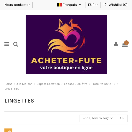
Nous contacter
Français
EUR
Wishlist (
0
)
0
Home
A la Maison
Espace Entretien
Espace Bien-être
Produits Covid-19
LINGETTES
LINGETTES
Price, low to high
1
-10%