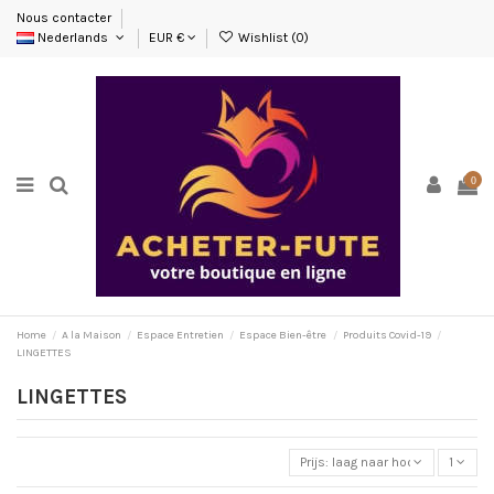
Nous contacter
Nederlands
EUR €
Wishlist (
0
)
0
Home
A la Maison
Espace Entretien
Espace Bien-être
Produits Covid-19
LINGETTES
LINGETTES
Prijs: laag naar hoog
1