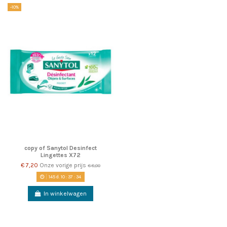
-10%
copy of Sanytol Desinfect
Lingettes X72
€ 7,20
Onze vorige prijs
€ 8,00
145
d.
10
:
37
:
34
In winkelwagen