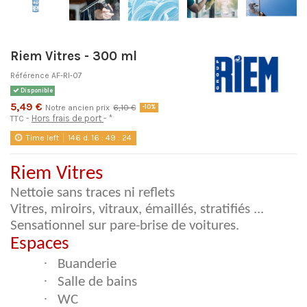
Riem Vitres - 300 ml
Référence
AF-RI-07
Disponible
5,49 €
Notre ancien prix
6,10 €
-10%
Hors frais de port
*
TTC
Time left
146
d.
16
:
49
:
24
Riem Vitres
Nettoie sans traces ni reflets
Vitres, miroirs, vitraux, émaillés, stratifiés ...
Sensationnel sur pare-brise de voitures.
Espaces
·
Buanderie
·
Salle de bains
·
WC