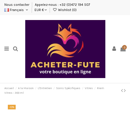
Nous contacter
Appelez-nous : +32 (0)472 194 507
Français
EUR €
Wishlist (
0
)
0
Accueil
A la Maison
L'Entretien
Soins Spécifiques
Vitres
Riem
Vitres - 300 ml
-10%