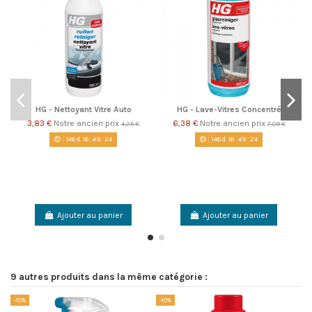
HG - Nettoyant Vitre Auto
HG - Lave-Vitres Concentré
3,83 €
Notre ancien prix
6,38 €
Notre ancien prix
4,25 €
7,09 €
146
d.
16
:
49
:
24
146
d.
16
:
49
:
24
Ajouter au panier
Ajouter au panier
9 autres produits dans la même catégorie :
-10%
-10%
-1