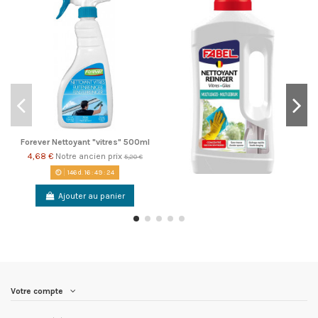
Forever Nettoyant "vitres" 500ml
4,68 €
Notre ancien prix
5,20 €
146
d.
16
:
49
:
24
Ajouter au panier
Votre compte