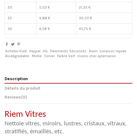
20
5,03 €
21,35 €
25
4,88 €
30,50 €
30
4,58 €
45,75 €
Acheter-Futé
Paypal
HG
Paiements Sécurisés
Riem
Livraison rapide
Biodégradable
Mollie
Forver
l'arbre Vert
moins cher qu'amazon
Description
Détails du produit
Reviews
(0)
Riem Vitres
Nettoie vitres, miroirs, lustres, cristaux, vitraux,
stratifiés, émaillés, etc.